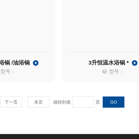
浴锅 /油浴锅
3升恒温水浴锅 *
型号：
型号：
下一页
末页
跳转到第
页