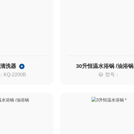
波清洗器
30升恒温水浴锅 /油浴锅
KQ-2200B
型号：