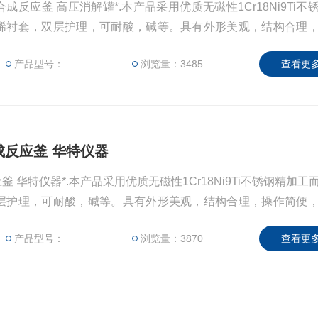
L水热合成反应釜 高压消解罐*.本产品采用优质无磁性1Cr18Ni9Ti
烯衬套，双层护理，可耐酸，碱等。具有外形美观，结构合理
，是高校实验室，环境监测，卫生防疫，质量监督等科研领域
产品型号：
浏览量：3485
查看更多
应的工作压力不超过3MPa，可根据不同样品的技术指标，确定
合成反应釜 华特仪器
应釜 华特仪器*.本产品采用优质无磁性1Cr18Ni9Ti不锈钢精加工
层护理，可耐酸，碱等。具有外形美观，结构合理，操作简便
验室，环境监测，卫生防疫，质量监督等科研领域做样品消化
产品型号：
浏览量：3870
查看更多
力不超过3MPa，可根据不同样品的技术指标，确定不同的加热