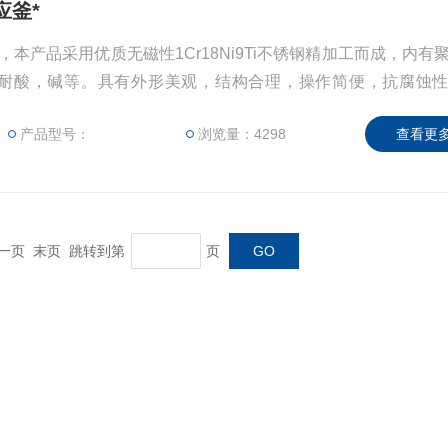
应釜*
*，本产品采用优质无磁性1Cr18Ni9Ti不锈钢精加工而成，内有
耐酸，碱等。具有外形美观，结构合理，操作简便，抗腐蚀
境监测，卫生防疫，质量监督等科研领域做样品消化处理的理
产品型号：
浏览量：4298
查看更多
3MPa，可根据不同样品的技术指标，确定不同的加热温度及加
 下一页 末页 跳转到第
页