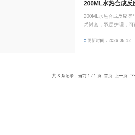
200ML水热合成反
200ML水热合成反应釜
烯衬套，双层护理，可
点，是高校实验室，环
更新时间：2026-05-12
相应的工作压力不超过
共 3 条记录，当前 1 / 1 页 首页 上一页