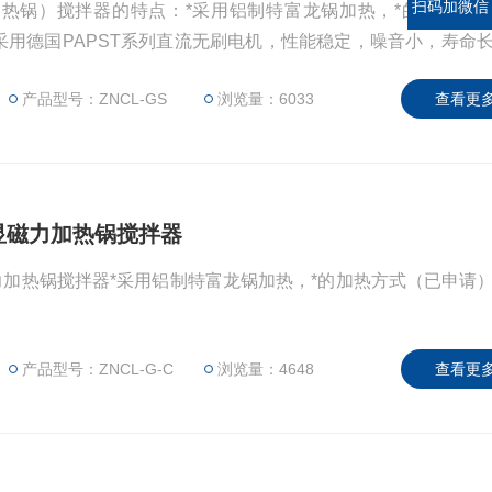
扫码加微信
（加热锅）搅拌器的特点：*采用铝制特富龙锅加热，*的加热方
采用德国PAPST系列直流无刷电机，性能稳定，噪音小，寿命
性形成阻燃加强PBT注塑外壳，耐高温，防腐蚀，且绝缘性能
产品型号：ZNCL-GS
浏览量：6033
查看更多
强劲。数显转速显示功能。采用德国PAPST系列直流无刷电机
无火花产生。
数显磁力加热锅搅拌器
显磁力加热锅搅拌器*采用铝制特富龙锅加热，*的加热方式（已申请
产品型号：ZNCL-G-C
浏览量：4648
查看更多