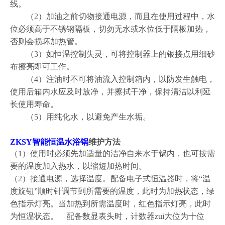
线。
（2）加油之前切物接通电源，而且在使用过程中，水
位必须高于不锈钢隔板，切勿无水或水位低于隔板加热，
否则会损坏加热管。
（3）如恒温控制失灵，可将控制器上的银接点用细砂
布擦亮即可工作。
（4）注油时不可将油流入控制箱内，以防发生触电，
使用后箱内水应及时放净，并擦拭干净，保持清洁以利延
长使用寿命。
（5）用纯化水，以避免产生水垢。
ZKSY
智能恒温水浴锅
维护方法
（1）使用时必须先加适量的洁净自来水于锅内，也可按需
要的温度加入热水，以缩短加热时间。
（2）接通电源，选择温度。配备电子式恒温器时，将“温
度旋钮”顺时针调节到所需要的温度，此时为加热状态，绿
色指示灯亮。当加热到所需温度时，红色指示灯亮，此时
为恒温状态。 配备数显表头时，计数器zui大位为十位