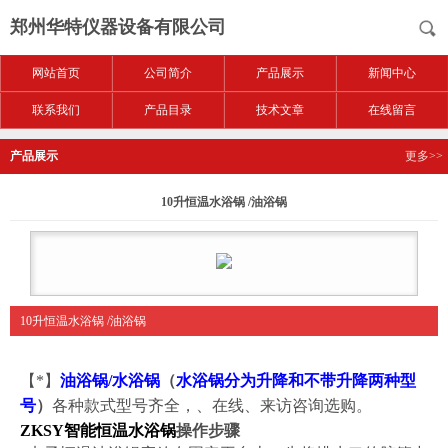
郑州华特仪器设备有限公司
网站首页
公司简介
产品展示
新闻中心
联系我们
产品目录
技术文章
在线留言
产品展示
更多>>
10升恒温水浴锅 /油浴锅
10升恒温水浴锅 /油浴锅
【*】
油浴锅/水浴锅
（
水浴锅分为升降和不带升降两种型
号
）
各种款式型号齐全，、在线、来访咨询选购。
ZKSY
智能恒温水浴锅
操作步骤