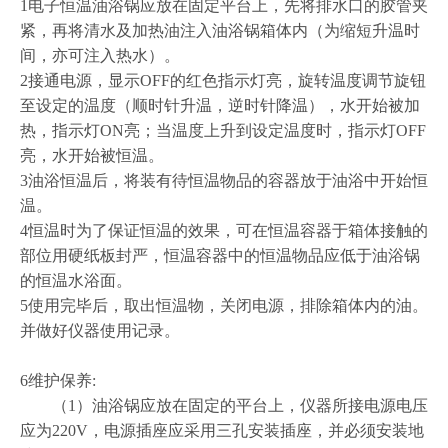
1电子恒温油浴锅应放在固定平台上，先将排水口的胶管夹
紧，再将清水及加热油注入油浴锅箱体内（为缩短升温时
间，亦可注入热水）。
2接通电源，显示OFF的红色指示灯亮，旋转温度调节旋钮
至设定的温度（顺时针升温，逆时针降温），水开始被加
热，指示灯ON亮；当温度上升到设定温度时，指示灯OFF
亮，水开始被恒温。
3油浴恒温后，将装有待恒温物品的容器放于油浴中开始恒
温。
4恒温时为了保证恒温的效果，可在恒温容器于箱体接触的
部位用硬纸板封严，恒温容器中的恒温物品应低于油浴锅
的恒温水浴面。
5使用完毕后，取出恒温物，关闭电源，排除箱体内的油。
并做好仪器使用记录。
6维护保养:
（1）油浴锅应放在固定的平台上，仪器所接电源电压
应为220V，电源插座应采用三孔安装插座，并必须安装地