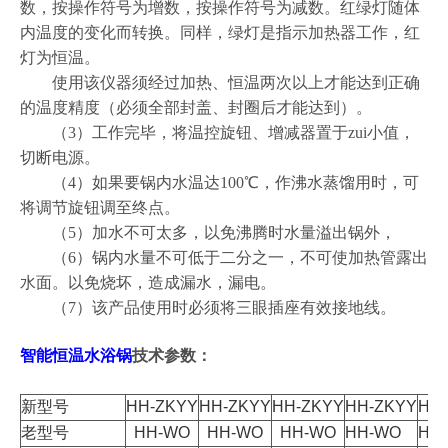
数，按操作符号为增数，按操作符号为减数。红绿灯随体
内温度的变化而转换。同样，绿灯是指示加热器工作，红
灯为恒温。
使用该仪器须经过加热、恒温两次以上才能达到正确
的温度精度（必须全部封盖、封圈后才能达到）。
（3）工作完毕，将温控旋钮、增减器置于zui小值，
切断电源。
（4）如果要锅内水温达100℃，作沸水蒸馏用时，可
将调节旋钮调至终点。
（5）加水不可太多，以免沸腾时水量溢出锅外，
（6）锅内水量不可低于二分之一，不可使加热管露出
水面。以免烧坏，造成漏水，漏电。
（7）该产品使用时必须将三眼插座有效接地线。
智能恒温水浴锅
技术参数：
新型号
HH-ZKYY
HH-ZKYY
HH-ZKYY
HH-ZKYY
HH
老型号
HH-WO
HH-WO
HH-WO
HH-WO
HH