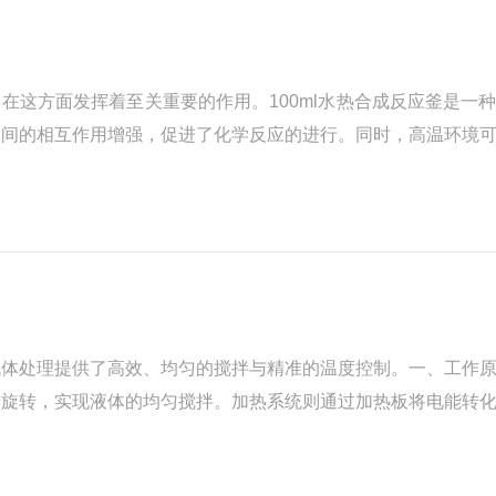
在这方面发挥着至关重要的作用。100ml水热合成反应釜是一
之间的相互作用增强，促进了化学反应的进行。同时，高温环境
。在材料合成方面，展现出了显著优势。通过精确控制反应条件
流体处理提供了高效、均匀的搅拌与精准的温度控制。一、工作
子旋转，实现液体的均匀搅拌。加热系统则通过加热板将电能转
互作用，驱动搅拌子旋转，从而实现液体的均匀搅拌。加热控制