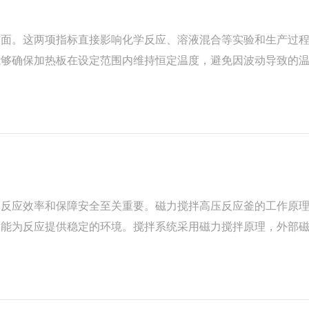
方面。这两项指标直接影响化学反应、溶液混合等实验和生产过
能够确保加热板在设定范围内维持恒定温度，避免因波动导致的
过优化加热元件布局与温控系统设计，配合材料的热传导性能，
高反应效率和保障安全至关重要。磁力搅拌高压反应釜的工作原
，能为反应提供稳定的环境。搅拌系统采用磁力搅拌原理，外部
，通过温度传感器实时监测反应温度，实现精确的温度控制。压