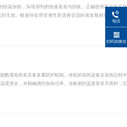
下的恒温加热，实现溶剂的快速蒸发与回收。正确使用该设备可
封圈完好无损。根据待处理溶液性质选择合适的蒸发瓶材质，并计
电话
操作流程​​启动设备后，先开启真空泵建立负压环境，这能降低
扫码加微信
智能数显电热套具备多重防护机制。传统的加热设备在加热过程
测温度变化，并精确调控加热功率。当检测到温度异常升高时，
性和耐高温性，能防止漏电和因高温引发的燃烧等问题，为实验