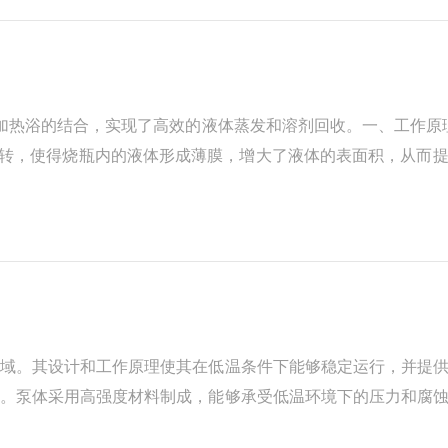
加热浴的结合，实现了高效的液体蒸发和溶剂回收。一、工作原理R
旋转，使得烧瓶内的液体形成薄膜，增大了液体的表面积，从而
、冷凝器的冷凝：蒸发的气体通过冷凝器时，被冷却介质冷凝成
领域。其设计和工作原理使其在低温条件下能够稳定运行，并提
成。泵体采用高强度材料制成，能够承受低温环境下的压力和腐
体内被电机驱动的叶轮高速搅拌，形成高压水流。高压水流通过