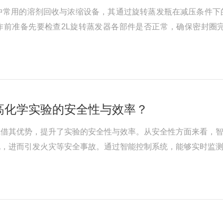
产中常用的溶剂回收与浓缩设备，其通过旋转蒸发瓶在减压条件
操作前准备​​先要检查2L旋转蒸发器各部件是否正常，确保密
循环正常，这对溶剂蒸气的有效冷凝至关重要。​​二、参数设置与
高化学实验的安全性与效率？
凭借其优势，提升了实验的安全性与效率。从安全性方面来看，
况，进而引发火灾等安全事故。通过智能控制系统，能够实时监
免因过热导致的危险。此外，电热套的材质通常具有良好的绝缘