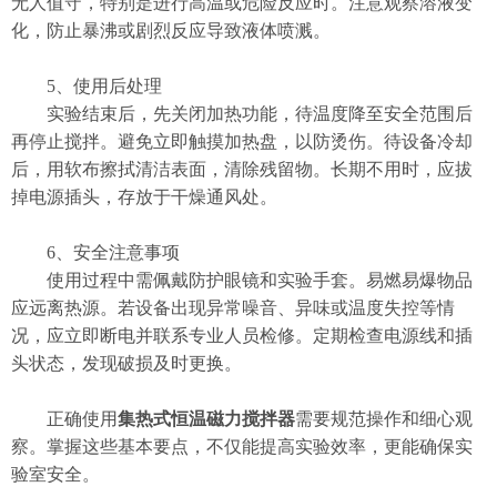
无人值守，特别是进行高温或危险反应时。注意观察溶液变
化，防止暴沸或剧烈反应导致液体喷溅。
​​5、使用后处理​​
实验结束后，先关闭加热功能，待温度降至安全范围后
再停止搅拌。避免立即触摸加热盘，以防烫伤。待设备冷却
后，用软布擦拭清洁表面，清除残留物。长期不用时，应拔
掉电源插头，存放于干燥通风处。
​​6、安全注意事项​​
使用过程中需佩戴防护眼镜和实验手套。易燃易爆物品
应远离热源。若设备出现异常噪音、异味或温度失控等情
况，应立即断电并联系专业人员检修。定期检查电源线和插
头状态，发现破损及时更换。
正确使用
集热式恒温磁力搅拌器
需要规范操作和细心观
察。掌握这些基本要点，不仅能提高实验效率，更能确保实
验室安全。