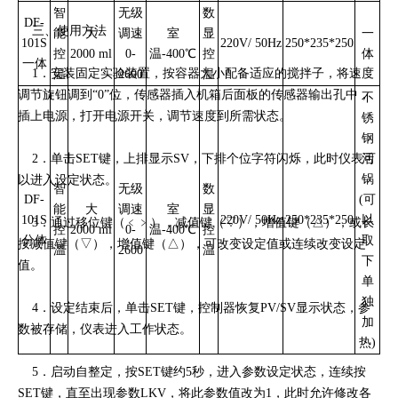
智
无级
数
DF-
三、使用方法
能
大
调速
室
显
一
101S
220V/ 50Hz
250*235*250
控
2000 ml
0-
温-400℃
控
体
一体
1．安装固定实验装置，按容器大小配备适应的搅拌子，将速度
温
2600
温
调节旋钮调到“0”位，传感器插入机箱后面板的传感器输出孔中，
不
插上电源，打开电源开关，调节速度到所需状态。
锈
钢
2．单击SET键，上排显示SV，下排个位字符闪烁，此时仪表可
活
锅
以进入设定状态。
智
无级
数
DF-
(
可
能
大
调速
室
显
101S
220V/ 50Hz
250*235*250
以
3．通过移位键（﹤﹥），减值键（▽），增值键（△），或长
控
2000 ml
0-
温-400℃
控
分体
取
按减值键（▽），增值键（△），可改变设定值或连续改变设定
温
2600
温
下
值。
单
独
4．设定结束后，单击SET键，控制器恢复PV/SV显示状态，参
加
数被存储，仪表进入工作状态。
热
)
5．启动自整定，按SET键约5秒，进入参数设定状态，连续按
SET键，直至出现参数LKV，将此参数值改为1，此时允许修改各