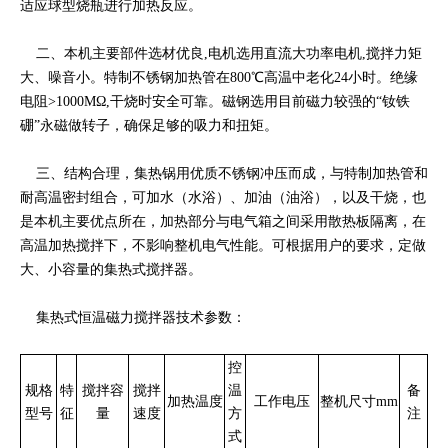
适应球型烧瓶进行加热反应。
二、本机主要部件选材优良,电机选用直流大功率电机,搅拌力矩
大、噪音小。特制不锈钢加热管在800℃高温中老化24小时。绝缘
电阻>1000MΩ,干烧时安全可靠。磁钢选用目前磁力较强的“钕铁
硼”永磁做转子，确保足够的吸力和扭矩。
三、结构合理，集热锅用优质不锈钢冲压而成，与特制加热管和
耐高温密封组合，可加水（水浴）、加油（油浴），以及干烧，也
是本机主要优点所在，加热部分与电气箱之间采用散热板隔离，在
高温加热搅拌下，不影响整机电气性能。可根据用户的要求，定做
大、小容量的集热式搅拌器。
集热式恒温磁力搅拌器技术参数：
控
规格
特
搅拌容
搅拌
温
备
加热温度
工作电压
整机尺寸mm
型号
征
量
速度
方
注
式