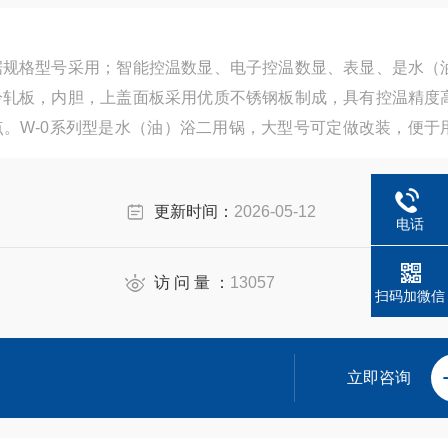
据规格型号采用；智能控温数显、电子控温数显、表显、是水（
冷轧板，内胆，上盖面板采用优质不锈钢板制成，具有控温精度
。W-0系列型是水（油）浴二用锅，大型号可定做改装，便于
更新时间：
2026-05-12
电话
访 问 量 ：
13057
扫码加微信
立即咨询