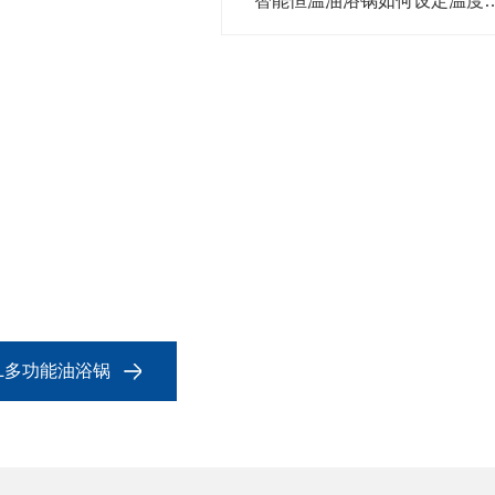
智能恒温油浴锅如何设定温
-2L多功能油浴锅