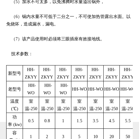
（5）加水不可太多，以免沸腾时水量溢出锅外，
（6）锅内水量不可低于二分之一，不可使加热管露出水面。以
免烧坏，造成漏水，漏电。
（7）该产品使用时必须将三眼插座有效接地线。
技术参数：
HH-
HH-
HH-
HH-
HH-
HH-
HH-
新型号
ZKYY
ZKYY
ZKYY
ZKYY
ZKYY
ZKYY
ZKYY
HH-
HH-
HH-
老型号
HH-WO
HH-WO
HH-WO
HH-WO
WO
WO
WO
温度
室
室
室
室
室
室
室
(℃)
温-250
温-250
温-250
温-250
温-250
温-250
温-250
功
0.5
0.8
1
1.5
3.5
4.5
5.5
率
(kw)
容
1
2
3
5
10
20
50