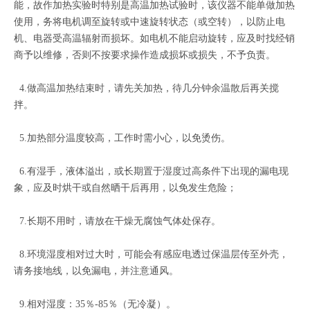
能，故作加热实验时特别是高温加热试验时，该仪器不能单做加热
使用，务将电机调至旋转或中速旋转状态（或空转），以防止电
机、电器受高温辐射而损坏。如电机不能启动旋转，应及时找经销
商予以维修，否则不按要求操作造成损坏或损失，不予负责。
4.做高温加热结束时，请先关加热，待几分钟余温散后再关搅
拌。
5.加热部分温度较高，工作时需小心，以免烫伤。
6.有湿手，液体溢出，或长期置于湿度过高条件下出现的漏电现
象，应及时烘干或自然晒干后再用，以免发生危险；
7.长期不用时，请放在干燥无腐蚀气体处保存。
8.环境湿度相对过大时，可能会有感应电透过保温层传至外壳，
请务接地线，以免漏电，并注意通风。
9.相对湿度：35％-85％（无冷凝）。