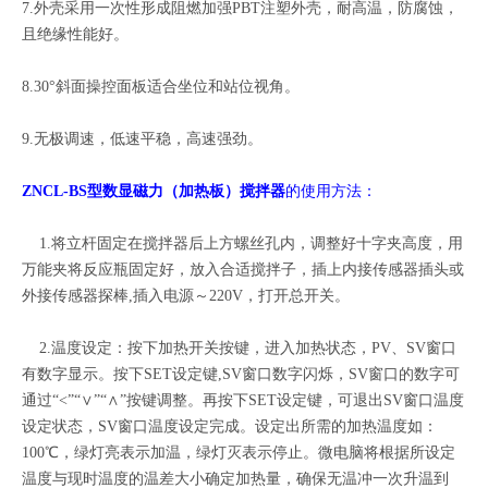
7.外壳采用一次性形成阻燃加强PBT注塑外壳，耐高温，防腐蚀，
且绝缘性能好。
8.30°斜面操控面板适合坐位和站位视角。
9.无极调速，低速平稳，高速强劲。
ZNCL-BS型数显磁力（加热板）搅拌器
的使用方法：
1.将立杆固定在搅拌器后上方螺丝孔内，调整好十字夹高度，用
万能夹将反应瓶固定好，放入合适搅拌子，插上内接传感器插头或
外接传感器探棒,插入电源～220V，打开总开关。
2.温度设定：按下加热开关按键，进入加热状态，PV、SV窗口
有数字显示。按下SET设定键,SV窗口数字闪烁，SV窗口的数字可
通过“<”“∨”“∧”按键调整。再按下SET设定键，可退出SV窗口温度
设定状态，SV窗口温度设定完成。设定出所需的加热温度如：
100℃，绿灯亮表示加温，绿灯灭表示停止。微电脑将根据所设定
温度与现时温度的温差大小确定加热量，确保无温冲一次升温到