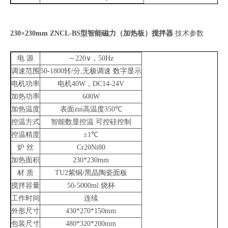
230×230mm ZNCL-BS
型智能磁力（加热板）搅拌器
技术参数
电
源
～
220
∨，
50Hz
调速范围
50-1800
转
/
分
,
无极调速
数字显示
电机功率
电机
40W
，
DC14-24V
加热功率
600W
加热温度
表面zui高温度
350
℃
控温方式
智能数显控温
可控硅控制
控温精度
±
1
℃
炉
丝
Cr20Ni80
加热面积
230*230mm
材
质
TU2
紫铜
/
黑晶陶瓷面板
搅拌容量
50-5000ml
烧杯
工作时间
连续
外形尺寸
430*270*150mm
包装尺寸
480*320*200mm