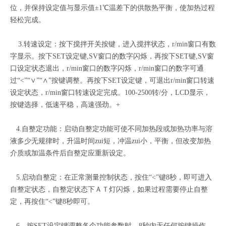
位，并保持设定值与显示值±1℃温差下的供散热平衡，使加热过程
轻松完成。
3.转速设定：按下搅拌开关按键，进入搅拌状态，r/min窗口有数
字显示。按下SET设定键,SV窗口的数字闪烁，再按下SET键,SV窗
口设定状态退出，r/min窗口的数字闪烁，r/min窗口的数字可通
过“<”“∨”“∧”按键调整。再按下SET设定键，可退出r/min窗口转速
设定状态，r/min窗口转速设定完成。100-2500转/分，LCD显示，
按键选择，低速平稳，高速强劲。+
4.自整定功能：启动自整定功能可使不同加热段或加热功率与溶
液多少无规律时，升温时间zui短，冲温zui小，平衡，但改变加热
介质或加温条件后自整定应重新设定。
5.启动自整定：在正常测量控制状态，按住“<”键8秒，即可进入
自整定状态，自整定状态下ＡＴ灯闪烁，如果过程需要停止自整
定，再按住“<”键8秒即可。
6．按SET设定键调整各个功能参数时，8秒内无任何按键操作，