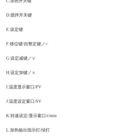
C:加热开关键
D:搅拌开关键
E:设定键
F:移位键/自整定键／<
G:设定减键／∨
H:设定加键／∧
I:温度显示窗口/PV
J:温度设定窗口/SV
K:转速设定/显示窗口/r/min
L:加热输出指示灯/绿灯