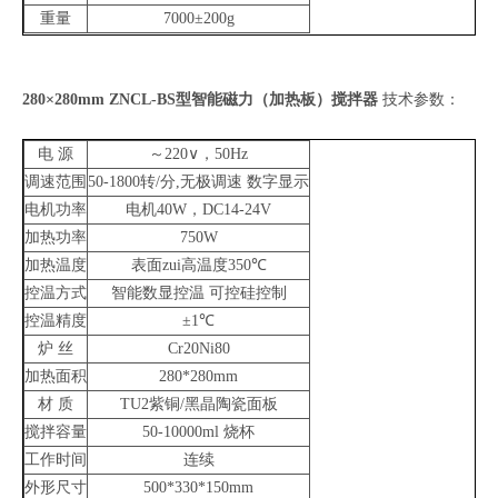
重量
7000
±
200g
280×280mm ZNCL-BS
型智能磁力（加热板）搅拌器
技术参数：
电
源
～
220
∨，
50Hz
调速范围
50-1800
转
/
分
,
无极调速
数字显示
电机功率
电机
40W
，
DC14-24V
加热功率
750W
加热温度
表面zui高温度
350
℃
控温方式
智能数显控温
可控硅控制
控温精度
±
1
℃
炉
丝
Cr20Ni80
加热面积
280*280mm
材
质
TU2
紫铜
/
黑晶陶瓷面板
搅拌容量
50-10000ml
烧杯
工作时间
连续
外形尺寸
500*330*150mm