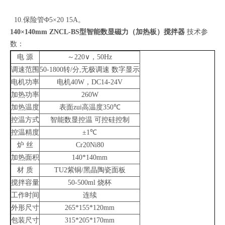
10.保险管Φ5×20 15A。
140×140mm ZNCL-BS
型智能数显磁力（加热板）搅拌器
技术参
数：
电
源
～
220
∨，
50Hz
调速范围
50-1800
转
/
分
,
无极调速
数字显示
电机功率
电机
40W
，
DC14-24V
加热功率
260W
加热温度
表面zui高温度
350
℃
控温方式
智能数显控温
可控硅控制
控温精度
±
1
℃
炉
丝
Cr20Ni80
加热面积
140*140mm
材
质
TU2
紫铜
/
黑晶陶瓷面板
搅拌容量
50-500ml
烧杯
工作时间
连续
外形尺寸
265*155*120mm
包装尺寸
315*205*170mm