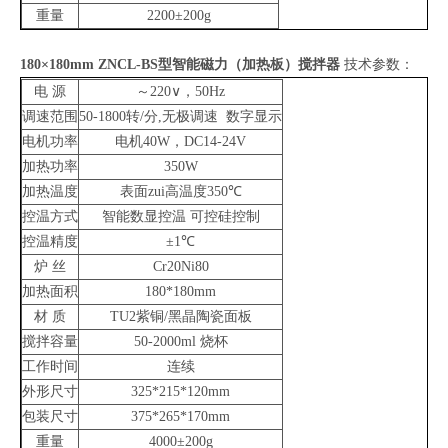
重量
2200
±
200g
180×180mm ZNCL-BS
型智能磁力（加热板）搅拌器
技术参数：
电
源
～
220
∨，
50Hz
调速范围
50-1800
转
/
分
,
无极调速
数字显示
电机功率
电机
40W
，
DC14-24V
加热功率
350W
加热温度
表面zui高温度
350
℃
控温方式
智能数显控温
可控硅控制
控温精度
±
1
℃
炉
丝
Cr20Ni80
加热面积
180*180mm
材
质
TU2
紫铜
/
黑晶陶瓷面板
搅拌容量
50-2000ml
烧杯
工作时间
连续
外形尺寸
325*215*120mm
包装尺寸
375*265*170mm
重量
4000
±
200g