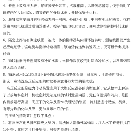
4、釜盖上装有压力表，爆破膜安全装置，汽液相阀，温度传感器等，便于随时了
解釜内的反应情况，调节釜内的介质比例，并确保安全运行。
5、联轴器主要由具有很强磁力的一对内、外磁环组成，中间有承压的隔套。搅拌
器由伺服电机通过联轴器驱动。控制伺服电机的转速，便可达到控制搅拌转速的
目的。
6、隔套上部装有测速线圈，连成一体的搅拌器与内磁环旋转时，测速线圈便产生
感应电动势，该电势与搅拌转速相应，该电势传递到转速表上，便可显示出搅拌
转速。
7、磁联轴器与釜盖间装有冷却水套，当操作温度较高时应通冷却水，以及磁钢温
度太高而退磁。
8、轴承采用1Cr18Ni9Ti不锈钢轴承或高强电化石墨，耐摩损，且维修周期长。
那么，在清洗高压反应釜的时候要注意哪些方面的要求呢?
高压反应釜是磁力传动装置应用于大型反应设备的典型创新，它从根本上解决
了以前填料密封、机械密封无法克服的轴封泄漏问题，无任何泄漏和污染，是国
内目前进行高温、高压下的化学反应zui为理想的装置，特别是进行易燃、易爆、
有毒介质的化学反应，更加显示出它的*性。
高压釜的清洗要注意以下几点：
1、将反应溶剂从排气阀充入釜内，清洗掉大部份残留物后，注入水半釜进行搅拌
10分钟，此时方可打开釜盖，对釜内壁进行清洗。