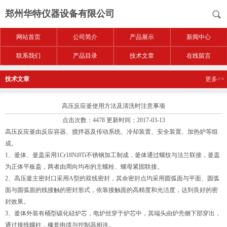
郑州华特仪器设备有限公司
网站首页
公司简介
产品展示
新闻中心
联系我们
产品目录
技术文章
在线留言
技术文章
更多>>
高压反应釜使用方法及清洗时注意事项
点击次数：4478 更新时间：2017-03-13
高压反应釜由反应容器、搅拌器及传动系统、冷却装置、安全装置、加热炉等组
成。
1、釜体、釜盖采用1Cr18Ni9Ti不锈钢加工制成，釜体通过螺纹与法兰联接，釜盖
为正体平板盖，两者由周向均布的主螺栓、螺母紧固联接。
2、高压釜主密封口采用A型的双线密封，其余密封点均采用圆弧面与平面、圆弧
面与圆弧面的线接触的密封形式，依靠接触面的高精度和光洁度，达到良好的密
封效果。
3、釜体外装有桶型碳化硅炉芯，电炉丝穿于炉芯中，其端头由炉壳侧下部穿出，
通过接线螺柱，橡套电缆与控制器相连。