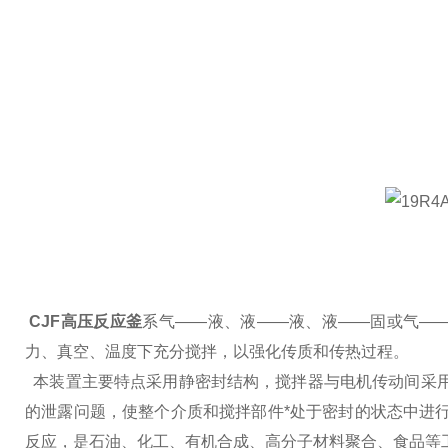
CJF高压反应釜
系气
——
液、液
——
液、液
——
固或气
—
力、真空、温度下充分搅拌，以强化传质和传热过程。
本装置主要特点采用静密封结构，搅拌器与电机传动间采
的泄露问题，使整个介质和搅拌部件*处于密封的状态中进
反应，是石油、化工、有机合成、高分子材料聚合、食品等