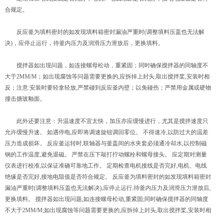
合规定。
反应釜为填料密封的如发现填料箱密封漏油严重时(调整填料压盖也无法解
决)，应停止运行，待釜内压力及润滑压力泄放后，更换填料。
搅拌器如出现问题，如连接螺母松动，重紧固；同时确保搅拌器的同轴度不
大于2MM/M；如出现腐蚀等问题需要更换的,应拆掉上封头,取出搅拌桨,安装时相
反；注意:安装时要轻拿轻放,严禁碰到反应釜内壁；以免碰伤；严禁用金属或硬物
撞击搪玻釉面。
此外还要注意：升温速度不宜太快，加压亦应缓慢进行，尤其是搅拌速度只
允许缓慢升速。 如遇停电,应即将调速旋钮调回零位。 不得速冷,以防过大的温差
压力造成损坏。 反应釜运转时,联轴器与釜盖间的水夹套必须通冷却水,以控制磁
钢的工作温度,避免退磁。 严禁在压下敲打拧动螺栓和螺母接头。 应定期对测量
仪表进行校准,以保证准确可靠地工作。 定期检查电机接线是否完好,电机、电线
绝缘是否完好,接地电阻值是否符合规定。 反应釜为填料密封的如发现填料箱密封
漏油严重时(调整填料压盖也无法解决),应停止运行,待釜内压力及润滑压力泄放后,
更换填料。 搅拌器如出现问题,如连接螺母松动,重紧固;同时确保搅拌器的同轴度
不大于2MM/M;如出现腐蚀等问题需要更换的,应拆掉上封头,取出搅拌桨,安装时相