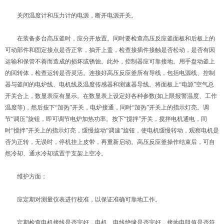
关闭温度计和压力计的电源，断开电源开关。
在装备多台高压釜时，应分开放置。同时要检查高压反应釜面板和后板上的
可动部件和固定接点是否正常，抽开上盖，检查接插件接触是否松动，是否有因
运输和保管不善而造成的损坏或锈蚀。此外，控制器应可靠接地。用手盘动釜上
的回转体，检查运转是否灵活。连接好高压反应釜所有导线，包括电源线、控制
器与釜间的电炉线、电机线及温度传感器和测速器导线。将面板上“电源”空气总
开关合上，数显表应有显示。在数显表上设定好各种参数(如上限报警温度、工作
温度等)，然后按下“加热”开关，电炉接通，同时“加热”开关上的指示灯亮。调
节“调压”旋钮，即可调节电炉加热功率。按下“搅拌”开关，搅拌电机通电，同
时“搅拌”开关上的指示灯亮，缓慢旋动“调速”旋钮，使电机缓慢转动，观察电机是
否为正转，无误时，停机挂上皮带，再重新启动。高压反应釜操作结束后，可自
然冷却、通水冷却或置于支架上空冷。
维护方面：
应定期对测量仪表进行校准，以保证准确可靠地工作。
定期检查电机接线是否完好，电机、电线绝缘是否完好，接地电阻值是否符