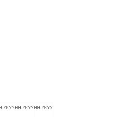
。
H-ZKYY
HH-ZKYY
HH-ZKYY