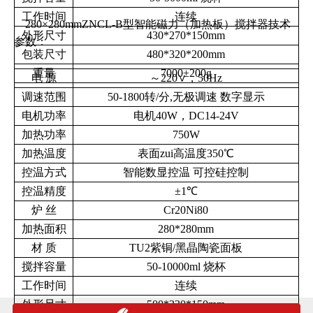
工作时间
连续
280×280mmZNCL-B型智能磁力（加热板）搅拌器技术
外形尺寸
430*270*150mm
参数：
包装尺寸
480*320*200mm
重量
7000±200g
电
源
～
220
∨，
50Hz
调速范围
50-1800
转
/
分
,
无极调速
数字显示
电机功率
电机40W，DC14-24V
加热功率
750W
加热温度
表面zui高温度
350
℃
控温方式
智能数显控温
可控硅控制
控温精度
±
1
℃
炉
丝
Cr20Ni80
加热面积
280*280mm
材
质
TU2
紫铜
/
黑晶陶瓷面板
搅拌容量
50-10000ml
烧杯
工作时间
连续
外形尺寸
500*330*150mm