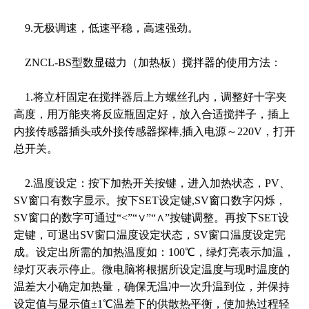
9.无极调速，低速平稳，高速强劲。
ZNCL-BS型数显磁力（加热板）搅拌器的使用方法：
1.将立杆固定在搅拌器后上方螺丝孔内，调整好十字夹
高度，用万能夹将反应瓶固定好，放入合适搅拌子，插上
内接传感器插头或外接传感器探棒,插入电源～220V，打开
总开关。
2.温度设定：按下加热开关按键，进入加热状态，PV、
SV窗口有数字显示。按下SET设定键,SV窗口数字闪烁，
SV窗口的数字可通过“<”“∨”“∧”按键调整。再按下SET设
定键，可退出SV窗口温度设定状态，SV窗口温度设定完
成。设定出所需的加热温度如：100℃，绿灯亮表示加温，
绿灯灭表示停止。微电脑将根据所设定温度与现时温度的
温差大小确定加热量，确保无温冲一次升温到位，并保持
设定值与显示值±1℃温差下的供散热平衡，使加热过程轻