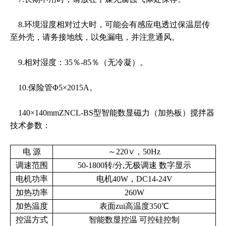
8.环境湿度相对过大时，可能会有感应电透过保温层传
至外壳，请务接地线，以免漏电，并注意通风。
9.相对湿度：35％-85％（无冷凝）。
10.保险管Φ5×2015A。
140×140mmZNCL-BS型智能数显磁力（加热板）搅拌器
技术参数：
电
源
～
220
∨，
50Hz
调速范围
50-1800
转
/
分
,
无极调速
数字显示
电机功率
电机40W，DC14-24V
加热功率
260W
加热温度
表面zui高温度
350
℃
控温方式
智能数显控温
可控硅控制