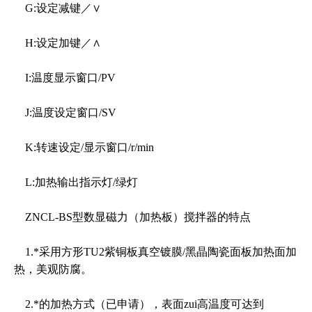
G:设定减键／∨
H:设定加键／∧
I:温度显示窗口/PV
J:温度设定窗口/SV
K:转速设定/显示窗口/r/min
L:加热输出指示灯/绿灯
ZNCL-BS型数显磁力（加热板）搅拌器的特点
1.*采用方形TU2紫铜板真空镀膜/黑晶陶瓷面板加热面加
热，美观防腐。
2.*的加热方式（已申请），表面zui高温度可达到