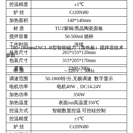
控温精度
±
1
℃
炉
丝
Cr20Ni80
加热面积
140*140mm
材
质
TU2
紫铜
/
黑晶陶瓷面板
搅拌容量
50-500ml
烧杯
工作时间
连续
180×180mmZNCL-B型智能磁力（加热板）搅拌器技术
外形尺寸
265*155*120mm
参数：
包装尺寸
315*205*170mm
重量
2200±200g
电
源
～
220
∨，
50Hz
调速范围
50-1800
转
/
分
,
无极调速
数字显示
电机功率
电机40W，DC14-24V
加热功率
350W
加热温度
表面zui高温度
350
℃
控温方式
智能数显控温
可控硅控制
控温精度
±
1
℃
炉
丝
Cr20Ni80