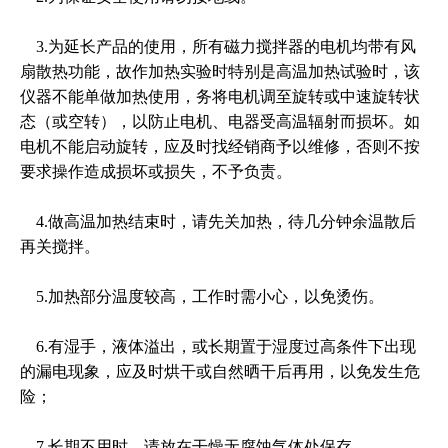
3.为延长产品的使用，所有磁力搅拌器的电机均带有风
扇散热功能，故作加热实验时特别是高温加热试验时，该
仪器不能单做加热使用，务将电机调至旋转或中速旋转状
态（或空转），以防止电机、电器受高温辐射而损坏。如
电机不能启动旋转，应及时找经销商予以维修，否则不按
要求操作造成损坏或损失，不予负责。
4.做高温加热结束时，请先关加热，待几分钟余温散后
再关搅拌。
5.加热部分温度较高，工作时需小心，以免烫伤。
6.有湿手，液体溢出，或长期置于湿度过高条件下出现
的漏电现象，应及时烘干或自然晒干后再用，以免发生危
险；
7.长期不用时，请放在干燥无腐蚀气体处保存。