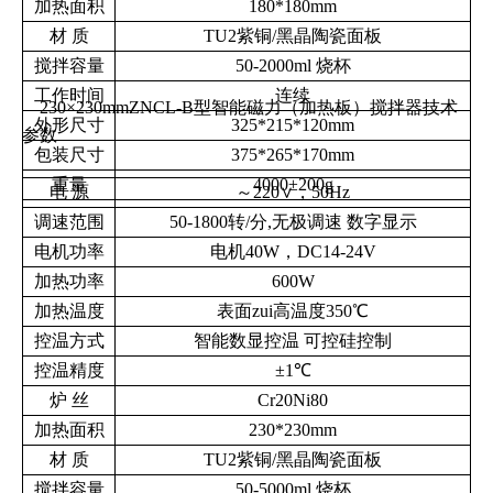
加热面积
180*180mm
材
质
TU2
紫铜
/
黑晶陶瓷面板
搅拌容量
50-2000ml
烧杯
工作时间
连续
230×230mmZNCL-B型智能磁力（加热板）搅拌器技术
外形尺寸
325*215*120mm
参数
包装尺寸
375*265*170mm
重量
4000±200g
电
源
～
220
∨，
50Hz
调速范围
50-1800
转
/
分
,
无极调速
数字显示
电机功率
电机40W，DC14-24V
加热功率
600W
加热温度
表面zui高温度
350
℃
控温方式
智能数显控温
可控硅控制
控温精度
±
1
℃
炉 丝
Cr20Ni80
加热面积
230*230mm
材
质
TU2
紫铜
/
黑晶陶瓷面板
搅拌容量
50-5000ml
烧杯