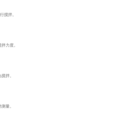
进行搅拌。
搅拌力度。
热搅拌。
助测量。