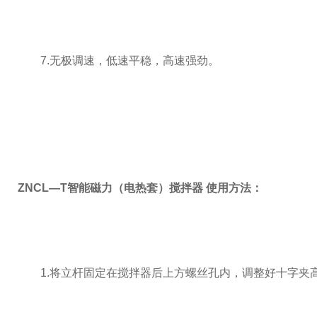
7.无极调速，低速平稳，高速强劲。
ZNCL—T智能磁力（电热套）搅拌器
使用方法：
1.将立杆固定在搅拌器后上方螺丝孔内，调整好十字夹高