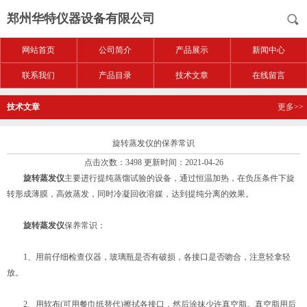
郑州华特仪器设备有限公司
网站首页
公司简介
产品展示
新闻中心
联系我们
产品目录
技术文章
在线留言
技术文章
更多>>
旋转蒸发仪的保养常识
点击次数：3498 更新时间：2021-04-26
旋转蒸发仪
主要进行提纯蒸馏试验的设备，通过恒温加热，在负压条件下旋
转形成薄膜，高效蒸发，同时冷凝回收溶媒，达到提纯分离的效果。
旋转蒸发仪
保养常识：
1、用前仔细检查仪器，玻璃瓶是否有破损，各接口是否吻合，注意轻拿轻
放。
2、用软布(可用餐巾纸替代)擦拭各接口，然后涂抹少许真空脂。真空脂用后