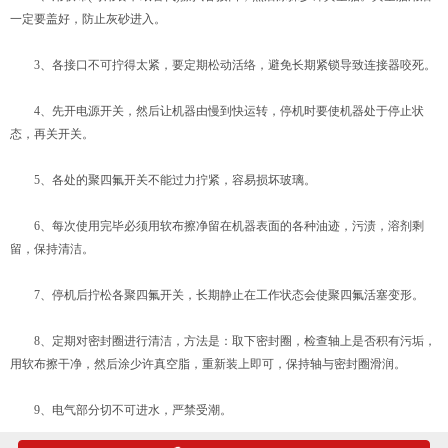
一定要盖好，防止灰砂进入。
3、各接口不可拧得太紧，要定期松动活络，避免长期紧锁导致连接器咬死。
4、先开电源开关，然后让机器由慢到快运转，停机时要使机器处于停止状
态，再关开关。
5、各处的聚四氟开关不能过力拧紧，容易损坏玻璃。
6、每次使用完毕必须用软布擦净留在机器表面的各种油迹，污渍，溶剂剩
留，保持清洁。
7、停机后拧松各聚四氟开关，长期静止在工作状态会使聚四氟活塞变形。
8、定期对密封圈进行清洁，方法是：取下密封圈，检查轴上是否积有污垢，
用软布擦干净，然后涂少许真空脂，重新装上即可，保持轴与密封圈滑润。
9、电气部分切不可进水，严禁受潮。