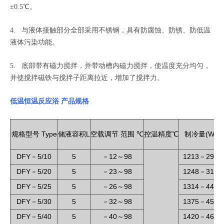
±0.5℃。
4. 与液体接触部分全部采用不锈钢，具有防腐蚀、防锈、防低温
液体污染功能。
5. 底部带有磁力搅拌，并带动槽内磁力搅拌，使温度充分均匀，
并使搅拌磁铁与搅拌子距离拉近，增加了搅拌力。
低温恒温反应浴 产品规格
Type
L
(W)
规格型号
储液
容积
空载调节
范围
℃
控温精度℃
制冷量
DFY
5/10
5
12
98
1213
290
－
－
～
－
DFY
5/20
5
23
98
1248
319
－
－
～
－
DFY
5/25
5
26
98
1314
447
－
－
～
－
DFY
5/30
5
32
98
1375
450
－
－
～
－
DFY
5/40
5
40
98
1420
462
－
－
～
－