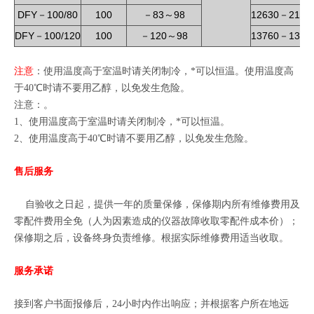
DFY
100/80
100
83
98
12630
2160
－
－
～
－
DFY
100/120
100
120
98
13760
1350
－
－
～
－
注意
：使用温度高于室温时请关闭制冷，*可以恒温。使用温度高
于
40
℃时请不要用乙醇，以免发生危险。
注意：。
1
、使用温度高于室温时请关闭制冷，*可以恒温。
2
、使用温度高于
40
℃时请不要用乙醇，以免发生危险。
售后服务
自验收之日起，提供一年的质量保修，保修期内所有维修费用及
零配件费用全免（人为因素造成的仪器故障收取零配件成本价）；
保修期之后，设备终身负责维修。根据实际维修费用适当收取。
服务承诺
接到客户书面报修后，24小时内作出响应；并根据客户所在地远