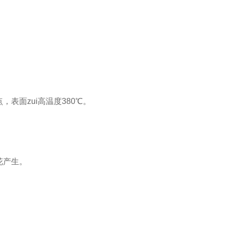
，表面zui高温度
380
℃。
花产生。