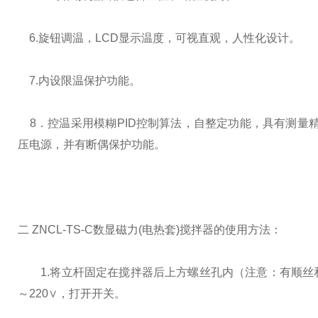
6.
旋钮调温，
LCD
显示温度，可视直观，人性化设计。
7.
内设限温保护功能。
8
．控温采用模糊
PID
控制算法，自整定功能，具有测量
压电源，并有断偶保护功能。
二
ZNCL-TS-C
数显磁力
(
电热套
)
搅拌器的使用方法：
1.
将立杆固定在搅拌器后上方螺丝孔内（注意：有顺丝
～
220
∨，打开开关。