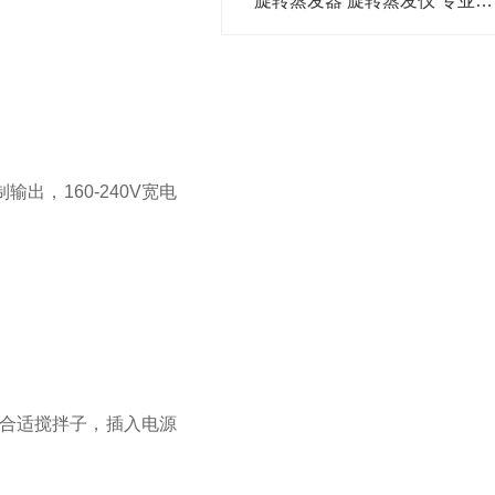
旋转蒸发器 旋转蒸发仪 专业生产厂家
制输出，
160-240V
宽电
合适搅拌子，插入电源