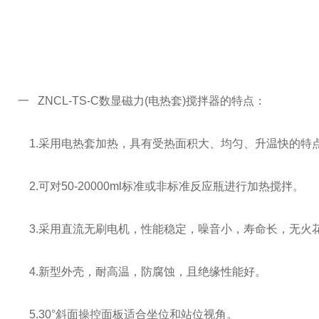
一
ZNCL-TS-C
数显磁力
(
电热套
)
搅拌器的特点：
1.
采用电热套加热，具有受热面积大、均匀、升温快的特点
2.
可对
50-20000ml
标准或非标准反应瓶进行加热搅拌。
3.
采用直流无刷电机，性能稳定，噪音小，寿命长，无火
4.
新型外壳，耐高温，防腐蚀，且绝缘性能好。
5.30
°斜面操控面板适合坐位和站位视角。