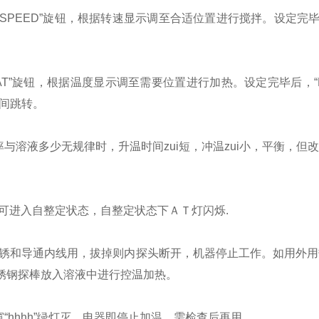
SPEED
”旋钮，根据转速显示调至合适位置进行搅拌。设定完毕
AT
”旋钮，根据温度显示调至需要位置进行加热。设定完毕后，“
之间跳转。
与溶液多少无规律时，升温时间zui短，冲温zui小，平衡，但
可进入自整定状态，自整定状态下ＡＴ灯闪烁
.
生锈和导通内线用，拔掉则内探头断开，机器停止工作。如用外
锈钢探棒放入溶液中进行控温加热。
“
hhhh
”绿灯灭，电器即停止加温，需检查后再用。