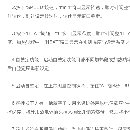
2.
按下“
SPEED
”旋钮，“
r/min
”窗口显示转速，顺时针调整“
时转速，到达设定转速时，转速显示窗口稳定。
3.
按下“
HEAT
”旋钮，“℃”窗口显示温度，顺时针调整“
HE
度。加热过程中，“
HEAT
”窗口显示在实测温度与设定温度
4.
自整定功能：启动自整定功能可使不同加热段或加热功率
后自整定应重新设定。
5.
启动自整定：在正常测量控制状态，按住“
AT
”键
8
秒，即
6.
搅拌器下方有一橡胶塞子，用来保护外用热电偶插座*
掉保存，将外用热电偶插头插入插座并锁紧螺母，然后将不
7.
该电器设有断偶保护功能，当热电偶连接不良时，显示窗