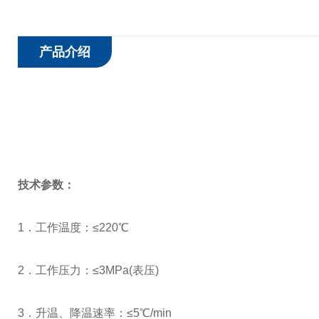
产品介绍
技术参数：
1
．工作温度：≤
220
℃
2
．工作压力：≤
3MPa(
表压
)
3
．升温、降温速率：≤
5
℃
/min