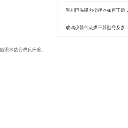
智能恒温磁力搅拌器如
玻璃仪器气流烘干器型号及参数——郑
坚固水热合成反应釜。