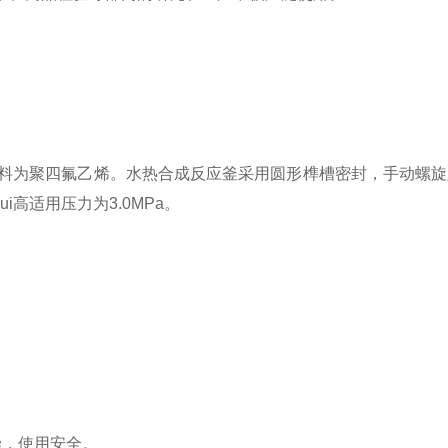
料为聚四氟乙烯。水热合成反应釜采用圆形榫槽密封，手动螺旋
zui高适用压力为
3.0MPa
。
染，使用安全。