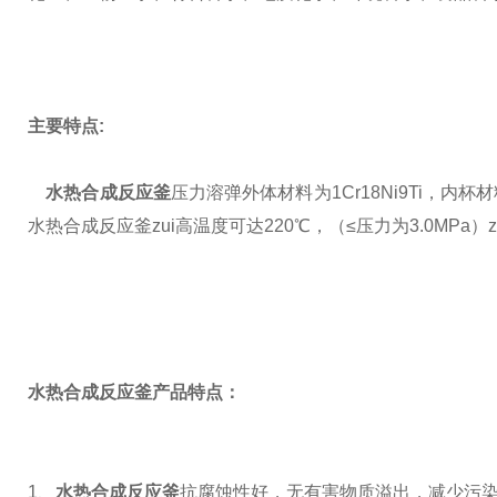
主要特点
:
水热合成反应釜
压力溶弹外体材料为
1Cr18Ni9Ti
，内杯材
水热合成反应釜zui高温度可达
220
℃，（
≤
压力为
3.0MPa
）
水热合成反应釜产品特点：
1
、
水热合成反应釜
抗腐蚀性好，无有害物质溢出，减少污