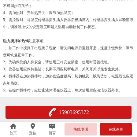
不可同步而跳子；
4、需加热时，开加热开关，调节加热温度；
5、需控温时，将温度传感器插头插入仪器后板插座内，传感器探头插入试验溶液
中，调准温控仪的设定温度即进入温度自动控制工作状态。
磁力搅拌加热锅
注意事项
1）如工作中搅拌子出现跳子现象，请关闭电源后重新开启，速度由慢到快，调节
便可恢复正常工作。
2）为确保您的人身安全，请使用三相安全插座，使用时妥善接地。
3）仪器使用应保持整洁，长期不用应切断电源，关闭开关以免发生意外。
4）搅拌器在加热搅拌时，加热盘温度很高，切勿触及，以防烫伤，电源线也应远
离加热盘。
5）在操作搅拌时，应防止液体洒在仪器上，每次使用后应清洁仪器外表。
15903695372
热线电话
在线询价
首页
定位
留言