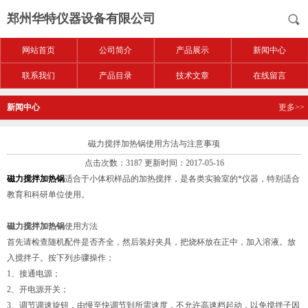
郑州华特仪器设备有限公司
网站首页
公司简介
产品展示
新闻中心
联系我们
产品目录
技术文章
在线留言
新闻中心
更多>>
磁力搅拌加热锅使用方法与注意事项
点击次数：3187 更新时间：2017-05-16
磁力搅拌加热锅
适合于小体积样品的加热搅拌，是各类实验室的*仪器，特别适合
教育和科研单位使用。
磁力搅拌加热锅
使用方法
首先请检查随机配件是否齐全，然后装好夹具，把烧杯放在正中，加入溶液。放
入搅拌子。按下列步骤操作；
1、接通电源；
2、开电源开关；
3、调节调速旋钮，由慢至快调节到所需速度，不允许高速档起动，以免搅拌子因