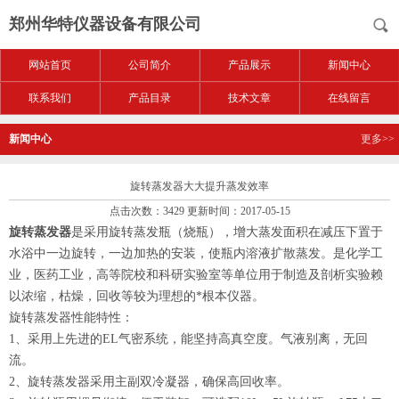
郑州华特仪器设备有限公司
网站首页
公司简介
产品展示
新闻中心
联系我们
产品目录
技术文章
在线留言
新闻中心
更多>>
旋转蒸发器大大提升蒸发效率
点击次数：3429 更新时间：2017-05-15
旋转蒸发器
是采用旋转蒸发瓶（烧瓶），增大蒸发面积在减压下置于
水浴中一边旋转，一边加热的安装，使瓶内溶液扩散蒸发。是化学工
业，医药工业，高等院校和科研实验室等单位用于制造及剖析实验赖
以浓缩，枯燥，回收等较为理想的*根本仪器。
旋转蒸发器性能特性：
1、采用上先进的EL气密系统，能坚持高真空度。气液别离，无回
流。
2、旋转蒸发器采用主副双冷凝器，确保高回收率。