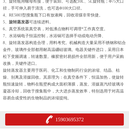
3、旋转瓶用螺母衔接，便于装卸。可选配10L、5L旋转瓶；Φ75大口
径，手可伸入易于清洗，也可选Φ100大口径。
4、RE5003型搜集瓶下口有放液阀，回收溶煤非常快捷。
5、
旋转蒸发器
可连续进料。
6、真空系统装真空表，对低沸点物料可调理*工作真空度。
7、水浴锅电子恒温控制，水浴锅可选择手动或电动升降、
8、旋转蒸发器构造合理，用料考究。机械构造大量采用不锈钢和铝合
金件。玻璃件全部都用耐高温硼硅玻璃。电器关键件进口，采用日本
松下变频调速，转速数显。橡胶密封易损件全部用新，便于用户采购
改换，关键件进口。
旋转蒸发器主要用于医药、化工和生物制药行业的浓缩、结晶、枯
燥、别离及溶媒回收。其原理为：在真空条件下，恒温加热，使旋转
瓶恒速旋转，物料在瓶壁构成大面积薄膜，蒸发。溶媒蒸汽经玻璃冷
凝器冷却，回收于搜集瓶中，大大进步蒸发效率，特别选用于对高温
容易合成变性的生物制品的浓缩提纯。
15903695372