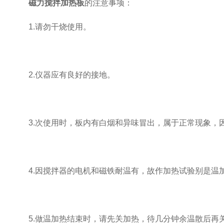
磁力搅拌加热板
的注意事项：
1.请勿干烧使用。
2.仪器应有良好的接地。
3.次使用时，板内有白烟和异味冒出，属于正常现象，因
4.因搅拌器的电机和磁铁耐温有，故作加热试验别是温加
5.做温加热结束时，请先关加热，待几分钟余温散后再