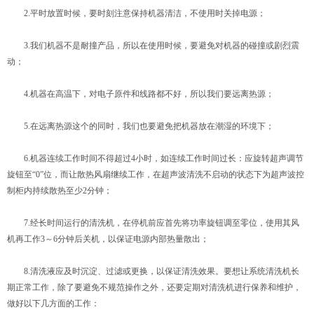
2.平时放置时候，要时刻注意保持机器清洁，不使用时关掉电源；
3.我们机器不是耐撞产品，所以在使用时候，要避免对机器的碰撞或剧烈震
动；
4.机器在高温下，对电子原件和线路都不好，所以我们要远离热源；
5.在远离热源这个的同时，我们也要避免把机器放在潮湿的环境下；
6.机器连续工作时间不得超过4小时，如连续工作时间过长：应旋转超声调节
旋钮至“0”位，而让散热风扇继续工作，在超声波清洗不启动的状态下为超声波控
制柜内持续散热至少2分钟；
7.经长时间运行的清洗机，在停机前应首先将功率旋钮调至零位，使用其风
机再工作3～6分钟后关机，以保证电源内部热量散出；
8.清洗液应及时沉淀、过滤或更换，以保证清洗效果。要想让系统清洗机长
期正常工作，除了要避免不规范操作之外，还要定期对清洗机进行保养和维护，
做好以下几方面的工作：