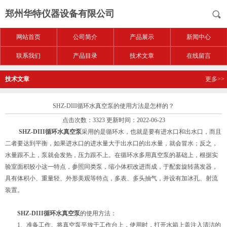
郑州华特仪器设备有限公司
网站首页
公司简介
产品展示
新闻中心
联系我们
产品目录
技术文章
在线留言
技术文章
更多>>
SHZ-DIII循环水真空泵的使用方法是怎样的？
点击次数：3323 更新时间：2022-06-23
SHZ-DIII循环水真空泵
采用的是循环水，也就是要有进水口和出水口，而且
二者要达到平衡，如果进水口的进水量大于出水口的出水量，就会冒水；反之，
水量跟不上，泵就会发热，压力跟不上。在循环水多用真空泵的基础上，根据实
验室面积较小这一特点，参照同类泵，缩小体积改进而成，于配套旋转蒸发器，
具有体积小、重量轻、外形美观等特点，多表、多头抽气，并设有加冰孔、射流
装置。
SHZ-DIII循环水真空泵
的使用方法：
1、准备工作。将真空泵平放于工作台上，使用时，打开水箱上盖注入清洁的