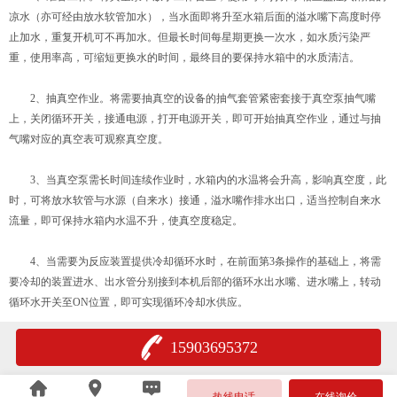
凉水（亦可经由放水软管加水），当水面即将升至水箱后面的溢水嘴下高度时停
止加水，重复开机可不再加水。但最长时间每星期更换一次水，如水质污染严
重，使用率高，可缩短更换水的时间，最终目的要保持水箱中的水质清洁。
2、抽真空作业。将需要抽真空的设备的抽气套管紧密套接于真空泵抽气嘴
上，关闭循环开关，接通电源，打开电源开关，即可开始抽真空作业，通过与抽
气嘴对应的真空表可观察真空度。
3、当真空泵需长时间连续作业时，水箱内的水温将会升高，影响真空度，此
时，可将放水软管与水源（自来水）接通，溢水嘴作排水出口，适当控制自来水
流量，即可保持水箱内水温不升，使真空度稳定。
4、当需要为反应装置提供冷却循环水时，在前面第3条操作的基础上，将需
要冷却的装置进水、出水管分别接到本机后部的循环水出水嘴、进水嘴上，转动
循环水开关至ON位置，即可实现循环冷却水供应。
15903695372