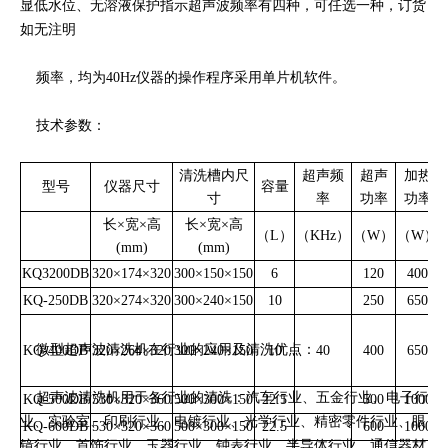
显低水位、无溶液保护指示超声波频率有四种，可任选一种，订货
如无注明
频率，均为40Hz仪器的操作程序采用单片机软件。
技术参数：
清洗槽内尺
超声频
超声
加热
型号
仪器尺寸
容量
寸
率
功率
功率
长×宽×高
长×宽×高
（
L
）
（
KHz
）
（
W
）
（
W
）
(mm)
(mm)
KQ3200DB
320
×
174
×
320
300
×
150
×
150
6
120
400
KQ-250DB
320
×
274
×
320
300
×
240
×
150
10
250
650
微型超声波清洗机在行业的应用及清洗优点：
KQ-400DB
320
×
264
×
320
300
×
240
×
150
10
40
400
650
超声波清洗机用于各行业的清洗：汽车行业、五金行业、电子行
KQ-500DB
530
×
320
×
360
500
×
300
×
150
22.5
500
1000
业、实验室、印刷行业、电镀行业、光学行业、精密零件行业、眼
KQ-600DB
530
×
320
×
360
500
×
300
×
150
22.5
600
1000
镜行业、首饰行业、玉器行业、钟表行业、半导体行业、通信器材