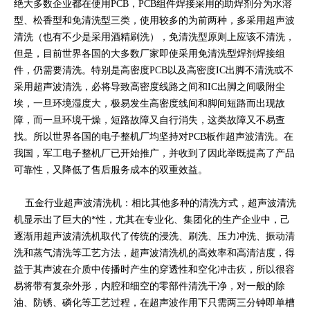
绝大多数企业都在使用PCB，PCB组件焊接采用的助焊剂分为水溶
型、松香型和免清洗型三类，使用较多的为前两种，多采用超声波
清洗（也有不少是采用酒精刷洗），免清洗型原则上应该不清洗，
但是，目前世界各国的大多数厂家即使采用免清洗型焊剂焊接组
件，仍需要清洗。特别是高密度PCB以及高密度IC出脚不清洗或不
采用超声波清洗，必将导致高密度线路之间和IC出脚之间吸附尘
埃，一旦环境湿度大，极易发生高密度线间和脚间短路而出现故
障，而一旦环境干燥，短路故障又自行消失，这类故障又不易查
找。所以世界各国的电子整机厂均坚持对PCB板作超声波清洗。在
我国，军工电子整机厂已开始推广，并收到了因此举既提高了产品
可靠性，又降低了售后服务成本的双重效益。
五金行业超声波清洗机：相比其他多种的清洗方式，超声波清洗
机显示出了巨大的*性，尤其在专业化、集团化的生产企业中，己
逐渐用超声波清洗机取代了传统的浸洗、刷洗、压力冲洗、振动清
洗和蒸气清洗等工艺方法，超声波清洗机的高效率和高清洁度，得
益于其声波在介质中传播时产生的穿透性和空化冲击疚，所以很容
易将带有复杂外形，内腔和细空的零部件清洗干净，对一般的除
油、防锈、磷化等工艺过程，在超声波作用下只需两三分钟即单槽