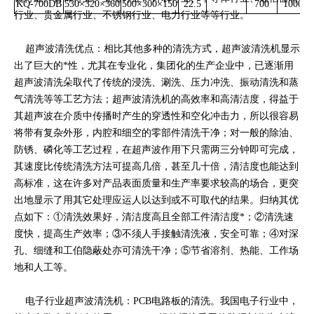
KQ-700DB
530
×
320
×
360
500
×
300
×
150
22.5
700
1000
行业、贵金属行业、不锈钢行业、电力行业等等行业。
超声波清洗优点：相比其他多种的清洗方式，超声波清洗机显示
出了巨大的*性，尤其在专业化，集团化的生产企业中，已逐渐用
超声波清洗朵取代了传统的浸洗、涮洗、压力冲洗、振动清洗和蒸
气清洗等等工艺方法；超声波清洗机的高效率和高清洁度，得益于
其超声波在介质中传播时产生的穿透性和空化冲击力，所以很容易
将带有复杂外形，内腔和细空的零部件清洗干净；对一般的除油、
防锈、磷化等工艺过程，在超声波作用下只需两三分钟即可完成，
其速度比传统清洗方法可提高几倍，甚至几十倍，清洁度也能达到
高标准，这在许多对产品表面质量和生产率要求较高的场合，更突
出地显示了用其它处理应运人以达到或不可取代的结果。归纳其优
点如下：①清洗效果好，清洁度高且全部工件清洁度*；②清洗速
度快，提高生产效率；③不须人手接触清洗液，安全可靠；④对深
孔、细缝和工伯隐蔽处亦可清洗干净；⑤节省溶剂、热能、工作场
地和人工等。
电子行业超声波清洗机：PCB电路板的清洗。我国电子行业中，