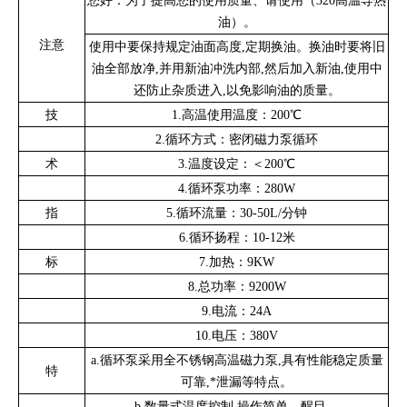
您好：为了提高您的使用质量、请使用（
320
高温导热
油）。
注意
使用中要保持规定油面高度,定期换油。换油时要将旧
油全部放净,并用新油冲洗内部,然后加入新油,使用中
还防止杂质进入,以免影响油的质量。
技
1.
高温使用温度：
200
℃
2.
循环方式：密闭磁力泵循环
术
3.
温度设定：＜
200
℃
4.
循环泵功率：
280W
指
5.
循环流量：
30-50L/
分钟
6.
循环扬程：
10-12
米
标
7.
加热：
9KW
8.
总功率：
9200W
9.
电流：
24A
GYY系列高温恒温循环、水、油、两用锅是专门为本厂生产的
10.
电压：
380V
双层玻璃反应器加热而设计生产的循环、恒温加热装置，具有结构
a.循环泵采用全不锈钢高温磁力泵,具有性能稳定质量
特
紧凑合理、使用安全方便，温控精确、输出流量可控，节能等特
可靠,*泄漏等特点。
点。可方便地为双层反应釜提供循环恒温热源，也可用于其他需要
b.数量式温度控制,操作简单、醒目。