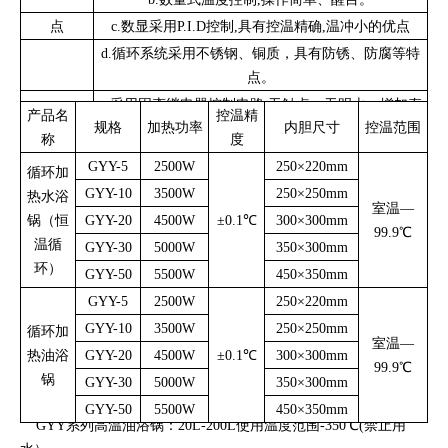
应用循环恒温加热的装置、场合。
点
c.数显采用P.I.D控制,具有控温精确,温冲小的优点
d.
循环系统采用不锈钢、铜质，具有防锈、防腐等特
主要技术参数：
点。
e.采用固态继电器控制电路,无触点、无明火、增加寿
产品名
控温精
规格
加热功率
内胆尺寸
控温范围
命。
称
度
GYY-5
2500W
250×220mm
循环加
GYY-10
3500W
250×250mm
热水浴
室温
—
锅（恒
GYY-20
4500W
±0.1
℃
300×300mm
99.9
℃
温循
GYY-30
5000W
350×300mm
环）
GYY-50
5500W
450×350mm
GYY-5
2500W
250×220mm
GYY-10
3500W
250×250mm
循环加
室温
—
备注：GYY系列水油两用循环油浴锅：5L-200L使用温度范围0-
热油浴
GYY-20
4500W
±0.1
℃
300×300mm
99.9
℃
200℃
锅
GYY-30
5000W
350×300mm
GYY-50
5500W
450×350mm
GYY系列高温油浴锅：20L-200L使用温度范围-350℃(禁止用