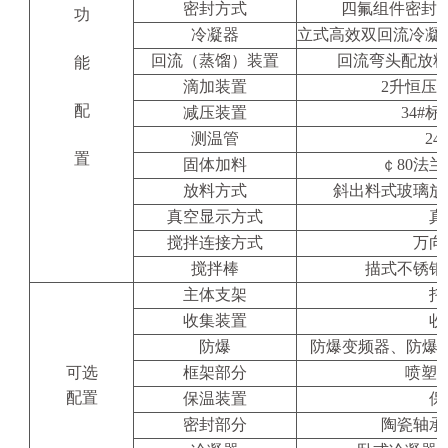
密封方式
四氟组件密封，
功
冷凝器
立式高效双回流冷凝
回流（蒸馏）装置
回流弯头配放料
能
滴加装置
2
升恒压
配
减压装置
34#
标
测温管
24
置
固体加料
￠80法
放料方式
斜出料式玻璃放
真空显示方式
真
搅拌连接方式
万向
搅拌棒
描式不锈钢
主体支架
托
收集装置
收
防爆
防爆变频器、防爆电机E
可选
框架部分
喷塑
配置
保温装置
保
密封部分
陶瓷轴承