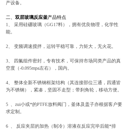
产设备。
二、
双层玻璃反应釜
产品特点
1、 采用硅硼玻璃（GG17料），拥有优良物理，化学性
能。
2、 变频调速搅拌，运转平稳可靠，力矩大，无火花。
3、 四氟组件密封，专有技术，可保持市场同类产品的真
空度（-0.095mpa左右），国内。
4、 整体全新不锈钢框架结构（其连接部位三通，四通皆
为不锈钢），紧凑，坚固不走型；带刹角轮，移动方便。
5 、zui小或*的PTFE放料阀门，釜体及盖子亦根据客户要
求定制。
6 、 反应夹层的加热（制冷）溶液在反应完毕后能*排