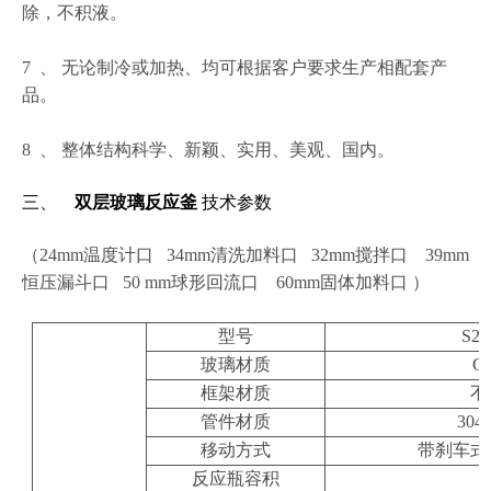
除，不积液。
7 、 无论制冷或加热、均可根据客户要求生产相配套产
品。
8 、 整体结构科学、新颖、实用、美观、国内。
三、
双层玻璃反应釜
技术参数
（24mm温度计口 34mm清洗加料口 32mm搅拌口 39mm
恒压漏斗口 50 mm球形回流口 60mm固体加料口 ）
型号
S21
玻璃材质
G
框架材质
不
管件材质
304
移动方式
带刹车式
反应瓶容积