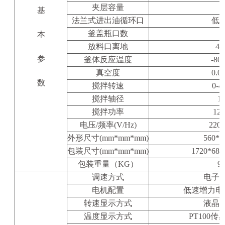
夹层容量
基
法兰式进出油循环口
低
釜盖瓶口数
本
放料口离地
4
参
釜体反应温度
-80
真空度
0.0
数
搅拌转速
0-4
搅拌轴径
1
搅拌功率
12
电压/频率(V/Hz)
220
外形尺寸(mm*mm*mm)
560*5
包装尺寸(mm*mm*mm)
1720*680
包装重量（KG）
9
调速方式
电子
电机配置
低速增力电
转速显示方式
液晶
温度显示方式
PT100
传