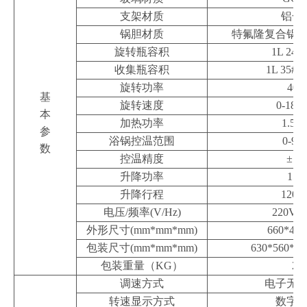
支架材质
铝合
锅胆材质
特氟隆复合锅
旋转瓶容积
1L 24#
收集瓶容积
1L 35#
旋转功率
40
基
旋转速度
0-180
本
加热功率
1.5
参
浴锅控温范围
0-99
数
控温精度
±1
升降功率
15
升降行程
120
电压
/
频率
(V/Hz)
220V/5
外形尺寸
(mm*mm*mm)
660*420
包装尺寸
(mm*mm*mm)
630*560*54
包装重量（
KG
）
26
调速方式
电子无
转速显示方式
数字