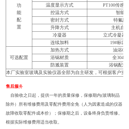
温度显示方式
PT100
传感器
功
能
控温方式
智能
配
密封方式
特氟隆
置
升降方式
主机自
冷凝器
立式冷凝器
8
连续加料
19#
标口
加热方式
油浴
0-4
可选配置
浴锅材质
全
304
不
防溅装置
浴锅配套
本厂实验室玻璃及实验仪器全部为自主研发，可根据客户实
售后服
务
自验收之日起，提供一年的质量保修，保修期内(玻璃制品
除外）所有维修费用及零配件费用全免（人为因素造成的仪器
故障收取零配件成本价）；保修期之后，设备终身负责维修。
根据实际维修费用适当收取。