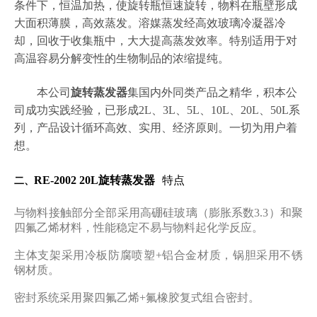
条件下，恒温加热，使旋转瓶恒速旋转，物料在瓶壁形成
大面积薄膜，高效蒸发。溶媒蒸发经高效玻璃冷凝器冷
却，回收于收集瓶中，大大提高蒸发效率。特别适用于对
高温容易分解变性的生物制品的浓缩提纯。
本公司
旋转蒸发器
集国内外同类产品之精华，积本公
司成功实践经验，已形成2L、3L、5L、10L、20L、50L系
列，产品设计循环高效、实用、经济原则。一切为用户着
想。
RE-2002
20L旋转蒸发器
特点
二、
与物料接触部分全部采用高硼硅玻璃（膨胀系数3.3）和聚
四氟乙烯材料，性能稳定不易与物料起化学反应。
主体支架采用冷板防腐喷塑+铝合金材质，锅胆采用不锈
钢材质。
密封系统采用聚四氟乙烯+氟橡胶复式组合密封。