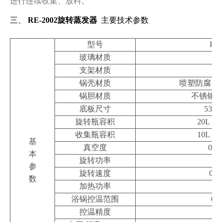
进行连续收集、放料。
三、
RE-2002旋转蒸发器
主要技术参数
型号
RE-
玻璃材质
GG
支架材质
不
锅壳材质
喷塑防腐
63
锅胆材质
不锈钢
4
底板尺寸
534*
旋转瓶容积
20L
￠
收集瓶容积
10L
￠
基
真空度
0.0
本
旋转功率
1
参
旋转速度
0-1
数
加热功率
5
浴锅控温范围
0-4
控温精度
±