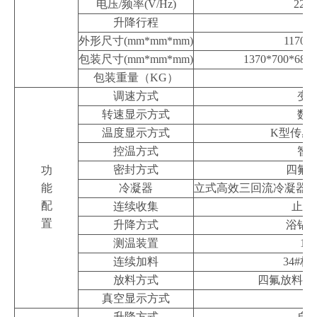
电压
/
频率
(V/Hz)
220V
升降行程
18
外形尺寸
(mm*mm*mm)
1170*
包装尺寸
(mm*mm*mm)
1370*700*680 
包装重量（
KG
）
1
调速方式
变
转速显示方式
数
温度显示方式
K
型传感
控温方式
智
密封方式
四氟
功
能
冷凝器
立式高效三回流冷凝器
,
配
连续收集
止回
置
升降方式
浴锅
测温装置
19#
连续加料
34#
标
放料方式
四氟放料阀
真空显示方式
真
升降方式
自