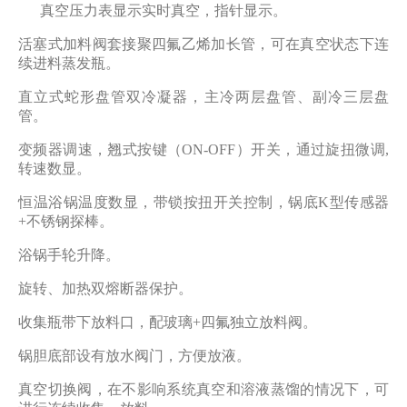
真空压力表显示实时真空，指针显示。
活塞式加料阀套接聚四氟乙烯加长管，可在真空状态下连
续进料蒸发瓶。
直立式蛇形盘管双冷凝器，主冷两层盘管、副冷三层盘
管。
变频器调速，翘式按键（ON-OFF）开关，通过旋扭微调,
转速数显。
恒温浴锅温度数显，带锁按扭开关控制，锅底K型传感器
+不锈钢探棒。
浴锅手轮升降。
旋转、加热双熔断器保护。
收集瓶带下放料口，配玻璃+四氟独立放料阀。
锅胆底部设有放水阀门，方便放液。
真空切换阀，在不影响系统真空和溶液蒸馏的情况下，可