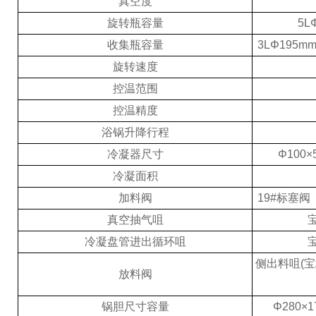
真空度
旋转瓶容量
5L
收集瓶容量
3LΦ195m
旋转速度
控温范围
控温精度
浴锅升降行程
冷凝器尺寸
Φ100×
冷凝面积
加料阀
19#
标塞阀
真空抽气咀
冷凝盘管进出循环咀
侧出料咀(宝
放料阀
锅胆尺寸容量
Φ280×1