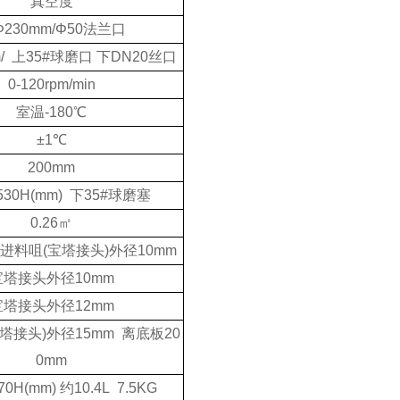
真空度
Φ230mm/Φ50
法兰口
m/
上
35#
球磨口 下
DN20
丝口
0-120rpm/min
室温
-180
℃
±1℃
200mm
530H(mm)
下
35#
球磨塞
0.26
㎡
进料咀
(
宝塔接头
)
外径
10mm
宝塔接头外径10mm
宝塔接头外径12mm
塔接头)外径15mm 离底板20
0mm
70H(mm) 约10.4L 7.5KG