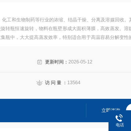
医药、化工和生物制药等行业的浓缩、结晶干燥、分离及溶媒回收。
使旋转瓶恒速旋转，物料在瓶壁形成大面积薄膜，高效蒸发。溶
收集瓶中，大大提高蒸发效率，特别适合用于高温容易分解变性
5L、10L、30L、50L等系列。
更新时间：
2026-05-12
访 问 量 ：
13564
立即咨询
电话