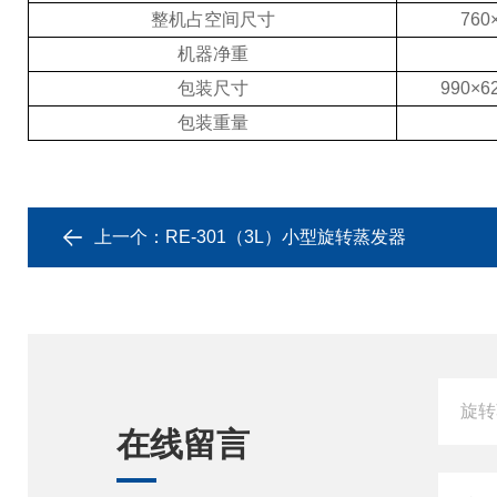
整机占空间尺寸
760
机器净重
包装尺寸
990×6
包装重量
上一个：
RE-301（3L）小型旋转蒸发器
在线留言