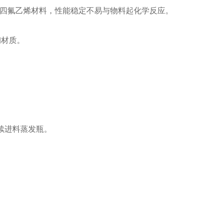
聚四氟乙烯材料，性能稳定不易与物料起化学反应。
钢材质。
续进料蒸发瓶。