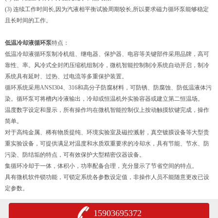
(3) 连续工作时间长,因为汽液相平衡试验周期较长,所以要求磁力循环泵能够稳定
且长时间的工作。
低温冷却液循环泵
特点：
低温冷却液循环泵制冷机组、继电器、保护器、电容等关键部件采用品牌，高可
靠性、率。风冷式全封闭压缩机组制冷，微机智能控制制冷系统自动开启，制冷
系统具有延时、过热、过电流等多重保护装置。
循环系统采用ANSI304、316和高分子防腐材料，可防锈、防腐蚀、防低温液体污
染。循环泵可将槽内冷液输出，冷却或恒温机外实验容器或建立第二恒温场。
温度数字设定和显示，所有操作均在微机智能控制仪上按动触摸软键完成，操作
简单。
对于高纯金属、稀有物质提纯、环境实验室及磁控溅射，真空镀膜设备等大型贵
重实验设备，可提供满足对温度和水质双重要求的冷却水，具有节能、节水、防
污染、防结垢的特点，可有效保护大型精密仪器设备。
集循环冷却于一体，体积小，功率配备合理，充分显示了节省空间的特点。
具有微机软件锁功能，可锁定系统各参数设定值，非操作人员不能随意更改已设
定参数。
15903695372