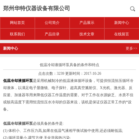
郑州华特仪器设备有限公司
网站首页
公司简介
产品展示
新闻中心
联系我们
产品目录
技术文章
在线留言
新闻中心
更多>>
低温冷却液循环泵具备的条件和特点
点击次数：3239 更新时间：2017-10-26
低温冷却液循环泵
是采用机械制冷的低温液体循环设备，可提供恒流恒压循环冷
却液体，以满足电子显微镜、电子探针、超高真空溅射仪、X光机、激光器、反
应釜、加速器等用来降低仪器工作温度的需要。对于工作在水源缺乏、水质不佳
或较高温度下需用恒流恒压水冷却的仪器来说，该机是保证仪器正常工作的*设
备。
低温冷却液循环泵
必须具备的条件是:
(1) 体积小、工作压力高,如果在低温气液相平衡试验中使用,还必须耐低温;
(2) 循环流量小,调节方便,无化学和热污染;