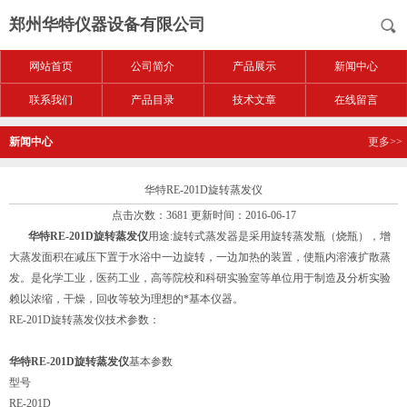
郑州华特仪器设备有限公司
网站首页
公司简介
产品展示
新闻中心
联系我们
产品目录
技术文章
在线留言
新闻中心
更多>>
华特RE-201D旋转蒸发仪
点击次数：3681 更新时间：2016-06-17
华特RE-201D旋转蒸发仪
用途:旋转式蒸发器是采用旋转蒸发瓶（烧瓶），增
大蒸发面积在减压下置于水浴中一边旋转，一边加热的装置，使瓶内溶液扩散蒸
发。是化学工业，医药工业，高等院校和科研实验室等单位用于制造及分析实验
赖以浓缩，干燥，回收等较为理想的*基本仪器。
RE-201D旋转蒸发仪技术参数：
华特RE-201D旋转蒸发仪
基本参数
型号
RE-201D