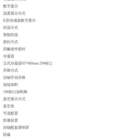
数字显示
温度显示方式
K型传感器数字显示
控温方式
智能控温
密封方式
四氟组件密封
冷凝器
立式冷凝器85*460mm 29#标口
升降方式
浴锅手动升降
连续加料
19#标口加料阀
真空显示方式
真空表
可选配置
防溅装置
浴锅配套透明罩
防爆