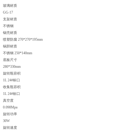
玻璃材质
GG-17
支架材质
不锈钢
锅壳材质
喷塑防腐 270*270*195mm
锅胆材质
不锈钢 250*140mm
底板尺寸
280*330mm
旋转瓶容积
1L 24#标口
收集瓶容积
1L 24#标口
真空度
0.098Mpa
旋转功率
30W
旋转速度