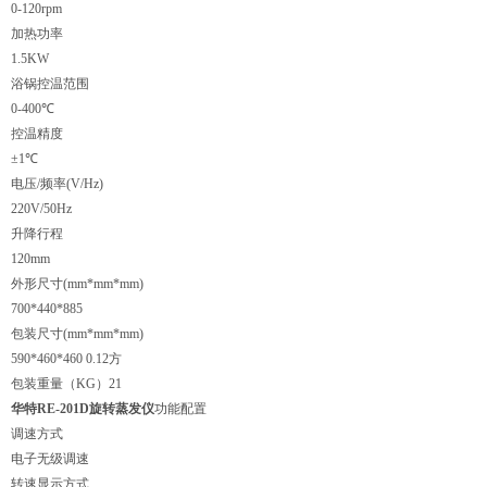
0-120rpm
加热功率
1.5KW
浴锅控温范围
0-400℃
控温精度
±1℃
电压/频率(V/Hz)
220V/50Hz
升降行程
120mm
外形尺寸(mm*mm*mm)
700*440*885
包装尺寸(mm*mm*mm)
590*460*460 0.12方
包装重量（KG）21
华特RE-201D旋转蒸发仪
功能配置
调速方式
电子无级调速
转速显示方式