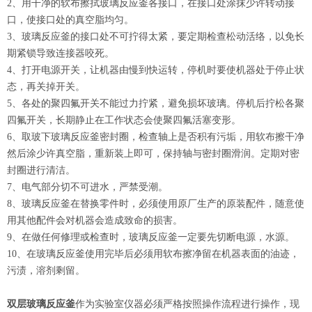
2、用干净的软布擦拭玻璃反应釜各接口，在接口处涂抹少许转动接
口，使接口处的真空脂均匀。
3、玻璃反应釜的接口处不可拧得太紧，要定期检查松动活络，以免长
期紧锁导致连接器咬死。
4、打开电源开关，让机器由慢到快运转，停机时要使机器处于停止状
态，再关掉开关。
5、各处的聚四氟开关不能过力拧紧，避免损坏玻璃。停机后拧松各聚
四氟开关，长期静止在工作状态会使聚四氟活塞变形。
6、取玻下玻璃反应釜密封圈，检查轴上是否积有污垢，用软布擦干净
然后涂少许真空脂，重新装上即可，保持轴与密封圈滑润。定期对密
封圈进行清洁。
7、电气部分切不可进水，严禁受潮。
8、玻璃反应釜在替换零件时，必须使用原厂生产的原装配件，随意使
用其他配件会对机器会造成致命的损害。
9、在做任何修理或检查时，玻璃反应釜一定要先切断电源，水源。
10、在玻璃反应釜使用完毕后必须用软布擦净留在机器表面的油迹，
污渍，溶剂剩留。
双层玻璃反应釜
作为实验室仪器必须严格按照操作流程进行操作，现