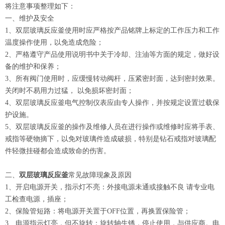
将注意事项整理如下：
一、维护及安全
1、双层玻璃反应釜使用时应严格按产品铭牌上标定的工作压力和工作
温度操作使用，以免造成危险；
2、严格遵守产品使用说明书中关于冷却、注油等方面的规定，做好设
备的维护和保养；
3、所有阀门使用时，应缓慢转动阀杆，压紧密封面，达到密封效果。
关闭时不易用力过猛， 以免损坏密封面；
4、双层玻璃反应釜电气控制仪表应由专人操作，并按规定设置过载保
护设施。
5、双层玻璃反应釜的操作及维修人员在进行操作或维修时应将手表、
戒指等硬物摘下，以免对玻璃件造成破损，特别是钻石戒指对玻璃配
件轻微挂碰都会造成致命的伤害。
二、
双层玻璃反应釜
常见故障现象及原因
1、开启电源开关，指示灯不亮：外接电源未通或接触不良 请专业电
工检查电源，插座；
2、保险管短路：将电源开关置于OFF位置，再换置保险管；
3、电源指示灯亮，但不旋转：旋转轴生锈，停止使用，与供应商。电