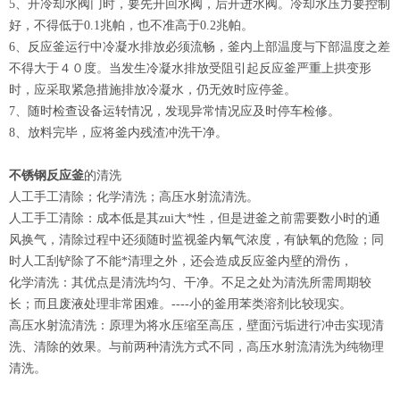
5、开冷却水阀门时，要先开回水阀，后开进水阀。冷却水压力要控制
好，不得低于0.1兆帕，也不准高于0.2兆帕。
6、反应釜运行中冷凝水排放必须流畅，釜内上部温度与下部温度之差
不得大于４０度。当发生冷凝水排放受阻引起反应釜严重上拱变形
时，应采取紧急措施排放冷凝水，仍无效时应停釜。
7、随时检查设备运转情况，发现异常情况应及时停车检修。
8、放料完毕，应将釜内残渣冲洗干净。
不锈钢反应釜
的清洗
人工手工清除；化学清洗；高压水射流清洗。
人工手工清除：成本低是其zui大*性，但是进釜之前需要数小时的通
风换气，清除过程中还须随时监视釜内氧气浓度，有缺氧的危险；同
时人工刮铲除了不能*清理之外，还会造成反应釜内壁的滑伤，
化学清洗：其优点是清洗均匀、干净。不足之处为清洗所需周期较
长；而且废液处理非常困难。----小的釜用苯类溶剂比较现实。
高压水射流清洗：原理为将水压缩至高压，壁面污垢进行冲击实现清
洗、清除的效果。与前两种清洗方式不同，高压水射流清洗为纯物理
清洗。