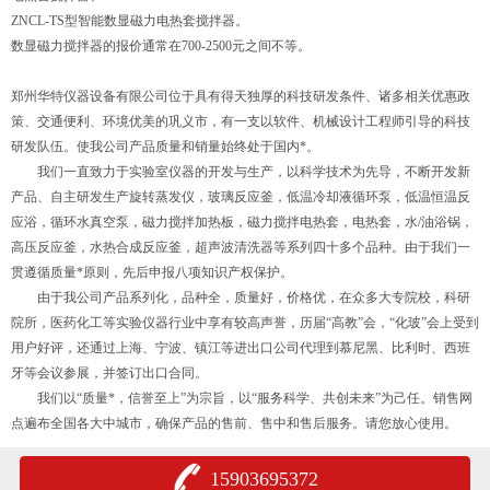
ZNCL-TS型智能数显磁力电热套搅拌器。
数显磁力搅拌器的报价通常在700-2500元之间不等。
郑州华特仪器设备有限公司位于具有得天独厚的科技研发条件、诸多相关优惠政
策、交通便利、环境优美的巩义市，有一支以软件、机械设计工程师引导的科技
研发队伍。使我公司产品质量和销量始终处于国内*。
我们一直致力于实验室仪器的开发与生产，以科学技术为先导，不断开发新
产品、自主研发生产旋转蒸发仪，玻璃反应釜，低温冷却液循环泵，低温恒温反
应浴，循环水真空泵，磁力搅拌加热板，磁力搅拌电热套，电热套，水/油浴锅，
高压反应釜，水热合成反应釜，超声波清洗器等系列四十多个品种。由于我们一
贯遵循质量*原则，先后申报八项知识产权保护。
由于我公司产品系列化，品种全，质量好，价格优，在众多大专院校，科研
院所，医药化工等实验仪器行业中享有较高声誉，历届“高教”会，“化玻”会上受到
用户好评，还通过上海、宁波、镇江等进出口公司代理到慕尼黑、比利时、西班
牙等会议参展，并签订出口合同。
我们以“质量*，信誉至上”为宗旨，以“服务科学、共创未来”为己任。销售网
点遍布全国各大中城市，确保产品的售前、售中和售后服务。请您放心使用。
15903695372