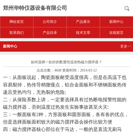
郑州华特仪器设备有限公司
网站首页
公司简介
产品展示
新闻中心
联系我们
产品目录
技术文章
在线留言
新闻中心
更多>>
如何选择一款好的数显恒温加热磁力搅拌器？
点击次数：4640 更新时间：2014-03-12
一：从面板说起，陶瓷面板耐受温度很高，但是在高温下也
容易裂掉，热传导稍微慢点，铝合金面板和不锈钢面板热传
递且受热均匀，无热裂的危险;
二：从保险系数上讲，一定要选择具有过热断电报警性能的
磁力搅拌器，否则温度过热发生实验事故甚至火灾;
三：一般面板有2种，方形面板和圆形面板，各有各的优点，
但是选择面板面积较大的磁力搅拌器会操作比较方便
四：磁力搅拌器核心部位在于马达，一般的是直流无刷马