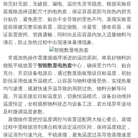
块完好无损，无破损、漏电、温控失灵等隐患。根据实验容
器规格选择适配尺寸的电热套，保证容器底部与加热内胆充
分贴合，避免悬空、贴合不全导致的受热不均。蒸馏实验需
提前搭建完整实验装置，固定烧瓶、冷凝管、接收容器，保
证装置密闭、管路通畅，同时向反应容器内加入适量物料与
沸石，防止加热过程中出现液体暴沸现象。
常规加热操作需遵循循序渐进的温控原则。将装好物料的
烧瓶平稳放置于
智能数显电热套
中心，确保受力均匀、贴合
充分。开启设备电源后，通过数显面板预设目标温度，初始
阶段采用低速升温模式，让容器与物料缓慢受热，实现热量
均匀渗透，规避快速升温导致的局部过热、物料分解等问
题。升温至接近目标温度后，切换恒温模式，设备自动维持
温度恒定，全程观察物料状态与设备工况，若出现异常波动
及时微调温度参数。
蒸馏操作需把控温度调控与装置适配两大核心要点。蒸馏
过程中需根据溶剂沸点精准设定温控区间，保持温度稳定，
保证溶剂匀速汽化、平稳蒸馏，避免温度过高导致蒸馏速度