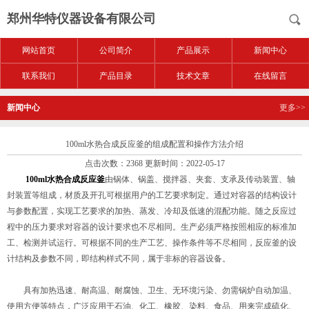
郑州华特仪器设备有限公司
网站首页
公司简介
产品展示
新闻中心
联系我们
产品目录
技术文章
在线留言
新闻中心
更多>>
100ml水热合成反应釜的组成配置和操作方法介绍
点击次数：2368 更新时间：2022-05-17
100ml水热合成反应釜
由锅体、锅盖、搅拌器、夹套、支承及传动装置、轴
封装置等组成，材质及开孔可根据用户的工艺要求制定。通过对容器的结构设计
与参数配置，实现工艺要求的加热、蒸发、冷却及低速的混配功能。随之反应过
程中的压力要求对容器的设计要求也不尽相同。生产必须严格按照相应的标准加
工、检测并试运行。可根据不同的生产工艺、操作条件等不尽相同，反应釜的设
计结构及参数不同，即结构样式不同，属于非标的容器设备。
具有加热迅速、耐高温、耐腐蚀、卫生、无环境污染、勿需锅炉自动加温、
使用方便等特点，广泛应用于石油、化工、橡胶、染料、食品、用来完成硫化、