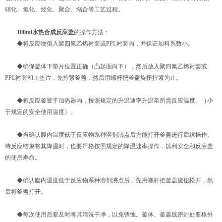
硝化、氢化、烃化、聚合、缩合等工艺过程。
100ml水热合成反应釜
的操作方法：
◆将反应物倒入聚四氟乙烯衬套或PPL衬套内，并保证加料系数小。
◆确保釜体下垫片位置正确（凸起面向下），然后放入聚四氟乙烯衬套或
PPL衬套和上垫片，先拧紧釜盖，然后用螺杆把釜盖旋扭拧紧为止。
◆将反应釜置于加热器内，按照规定的升温速率升温至所需反应温度。（小
于规定的安全使用温度）。
◆当确认腹内温度低于反应物系种溶剂沸点后方能打开釜盖进行后续操作。
待反应结束将其降温时，也要严格按照规定的降温速率操作，以利安全和反应釜
的使用寿命。
◆确认腹内温度低于反应物系种溶剂沸点后，先用螺杆把釜盖旋扭松开，然
后将釜盖打开。
◆每次使用后要及时将其清洗干净，以免锈蚀。釜体、釜盖线密封处要格外