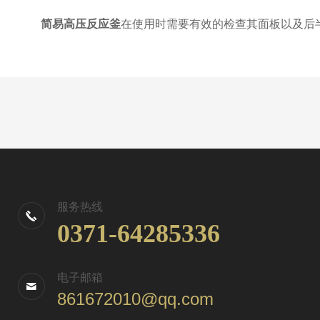
简易高压反应釜
在使用时需要有效的检查其面板以及后
服务热线
0371-64285336
电子邮箱
861672010@qq.com