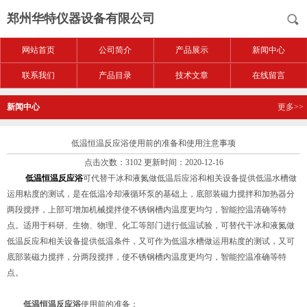
郑州华特仪器设备有限公司
网站首页
公司简介
产品展示
新闻中心
联系我们
产品目录
技术文章
在线留言
新闻中心
更多>>
低温恒温反应浴使用前的准备和使用注意事项
点击次数：3102 更新时间：2020-12-16
低温恒温反应浴
可代替干冰和液氮做低温后应浴和相关设备提供低温水槽做
运用粘度的测试，是在低温冷却液循环泵的基础上，底部装磁力搅拌和加热器分
两段搅拌，上部可增加机械搅拌使不锈钢槽内温度更均匀，智能控温清确等特
点。适用于科研、生物、物理、化工等部门进行低温试验，可替代干冰和液氮做
低温反应和相关设备提供低温条件，又可作为低温水槽做运用粘度的测试，又可
底部装磁力搅拌，分两段搅拌，使不锈钢槽内温度更均匀，智能控温准确等特
点。
低温恒温反应浴
使用前的准备：