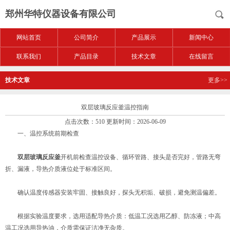
郑州华特仪器设备有限公司
网站首页
公司简介
产品展示
新闻中心
联系我们
产品目录
技术文章
在线留言
技术文章
更多>>
双层玻璃反应釜温控指南
点击次数：510 更新时间：2026-06-09
一、温控系统前期检查
双层玻璃反应釜
开机前检查温控设备、循环管路、接头是否完好，管路无弯
折、漏液，导热介质液位处于标准区间。
确认温度传感器安装牢固、接触良好，探头无积垢、破损，避免测温偏差。
根据实验温度要求，选用适配导热介质：低温工况选用乙醇、防冻液；中高
温工况选用导热油，介质需保证洁净无杂质。