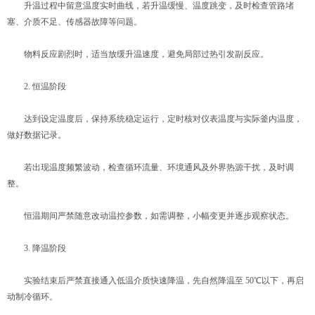
升温过程中留意温度实时曲线，若升温缓慢、温度跳变，及时检查管路堵
塞、介质不足、传感器故障等问题。
物料反应剧烈时，适当放缓升温速度，避免局部过热引发副反应。
2. 恒温阶段
达到设定温度后，保持系统稳定运行，定时核对仪表温度与实际釜内温度，
做好数据记录。
若出现温度频繁波动，检查循环流量、环境通风及外界热源干扰，及时调
整。
恒温期间严禁随意改动温控参数，如需调整，小幅变更并逐步观察状态。
3. 降温阶段
实验结束后严禁直接通入低温介质快速降温，先自然降温至 50℃以下，再启
动制冷循环。