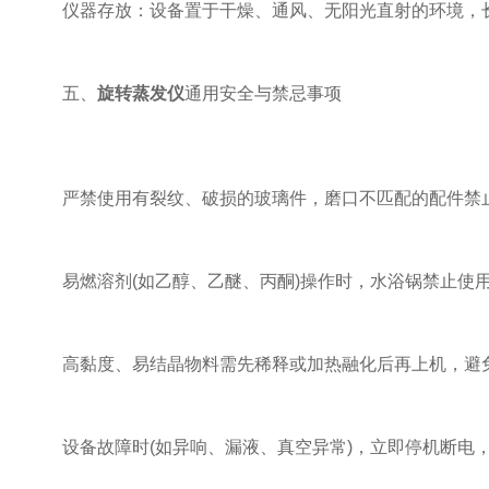
仪器存放：设备置于干燥、通风、无阳光直射的环境，长
五、
旋转蒸发仪
通用安全与禁忌事项
严禁使用有裂纹、破损的玻璃件，磨口不匹配的配件禁止
易燃溶剂(如乙醇、乙醚、丙酮)操作时，水浴锅禁止使用
高黏度、易结晶物料需先稀释或加热融化后再上机，避免
设备故障时(如异响、漏液、真空异常)，立即停机断电，