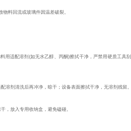
变导致物料回流或玻璃件因温差破裂。
。
用适配溶剂(如无水乙醇、丙酮)擦拭干净，严禁用硬质工具刮
配溶剂清洗后再冲净，晾干；设备表面擦拭干净，无溶剂残留
晾干，放入专用收纳盒，避免磕碰。