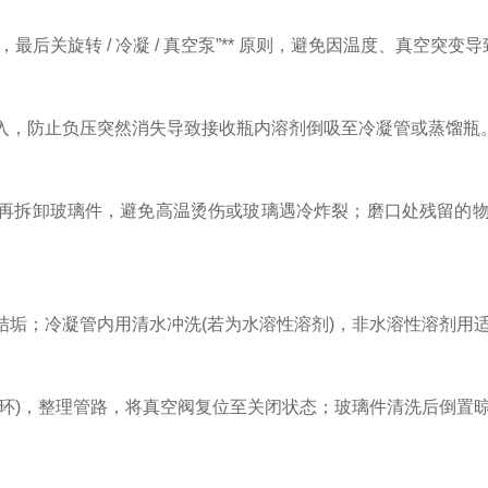
后关旋转 / 冷凝 / 真空泵”** 原则，避免因温度、真空突
，防止负压突然消失导致接收瓶内溶剂倒吸至冷凝管或蒸馏瓶
拆卸玻璃件，避免高温烫伤或玻璃遇冷炸裂；磨口处残留的物料
；冷凝管内用清水冲洗(若为水溶性溶剂)，非水溶性溶剂用适
)，整理管路，将真空阀复位至关闭状态；玻璃件清洗后倒置