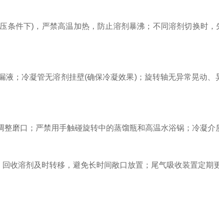
(减压条件下)，严禁高温加热，防止溶剂暴沸；不同溶剂切换时
；冷凝管无溶剂挂壁(确保冷凝效果)；旋转轴无异常晃动、异
整磨口；严禁用手触碰旋转中的蒸馏瓶和高温水浴锅；冷凝介质
，回收溶剂及时转移，避免长时间敞口放置；尾气吸收装置定期