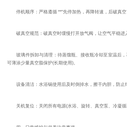
停机顺序：严格遵循 **“先停加热，再降转速，后破真空，最
破真空规范：破真空时缓慢打开放气阀，让空气平稳进入
玻璃件拆卸与清理：待蒸馏瓶、接收瓶冷却至室温后，再
可薄涂少量真空脂保护(长期使用)。
设备清洁：水浴锅使用后及时倒掉水，擦干内胆，防止结垢
关机复位：关闭所有电源(水浴、旋转、真空泵、冷凝循环