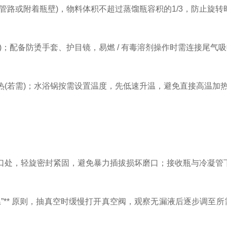
路或附着瓶壁)，物料体积不超过蒸馏瓶容积的1/3，防止旋转
配备防烫手套、护目镜，易燃 / 有毒溶剂操作时需连接尾气
若需)；水浴锅按需设置温度，先低速升温，避免直接高温加
处，轻旋密封紧固，避免暴力插拔损坏磨口；接收瓶与冷凝管下
* 原则，抽真空时缓慢打开真空阀，观察无漏液后逐步调至所需真