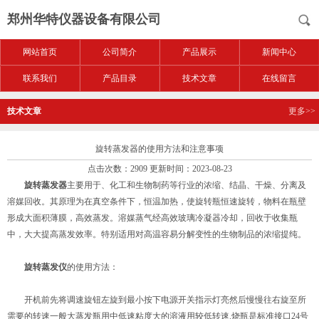
郑州华特仪器设备有限公司
网站首页
公司简介
产品展示
新闻中心
联系我们
产品目录
技术文章
在线留言
技术文章
更多>>
旋转蒸发器的使用方法和注意事项
点击次数：2909 更新时间：2023-08-23
旋转蒸发器
主要用于、化工和生物制药等行业的浓缩、结晶、干燥、分离及
溶媒回收。其原理为在真空条件下，恒温加热，使旋转瓶恒速旋转，物料在瓶壁
形成大面积薄膜，高效蒸发。溶媒蒸气经高效玻璃冷凝器冷却，回收于收集瓶
中，大大提高蒸发效率。特别适用对高温容易分解变性的生物制品的浓缩提纯。
旋转蒸发仪
的使用方法：
开机前先将调速旋钮左旋到最小按下电源开关指示灯亮然后慢慢往右旋至所
需要的转速一般大蒸发瓶用中低速粘度大的溶液用较低转速.烧瓶是标准接口24号