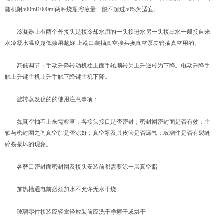
随机附500ml1000ml两种烧瓶溶液量一般不超过50%为适宜。
冷凝器上有两个外接头是接冷却水用的一头接进水另一头接出水一般接自来
水冷凝水温度越低效果越好.上端口装抽真空接头接真空泵皮管抽真空用的。
高低调节：手动升降转动机柱上面手轮顺转为上升逆转为下降。电动升降手
触上升键主机上升手触下降键主机下降。
旋转蒸发仪的的使用注意事项：
如真空抽不上来需检查：各接头接口是否密封；密封圈密封面是否有效；主
轴与密封圈之间真空脂是否涂好；真空泵及其皮管是否漏气；玻璃件是否有裂缝
碎裂损坏的现象。
各磨口密封面密封圈及接头安装前都需要涂一层真空脂
加热槽通电前必须加水不允许无水干烧
玻璃零件接装应轻拿轻放装前应洗干净擦干或烘干