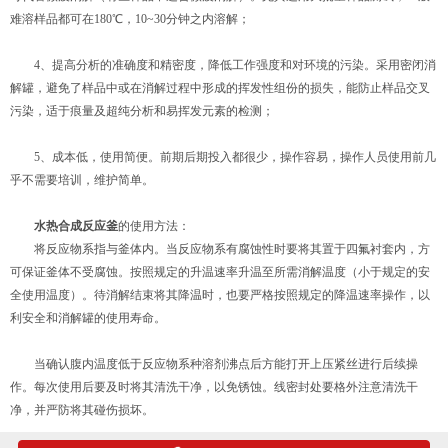
难溶样品都可在180℃，10~30分钟之内溶解；
4、提高分析的准确度和精密度，降低工作强度和对环境的污染。采用密闭消
解罐，避免了样品中或在消解过程中形成的挥发性组份的损失，能防止样品交叉
污染，适于痕量及超纯分析和易挥发元素的检测；
5、成本低，使用简便。前期后期投入都很少，操作容易，操作人员使用前几
乎不需要培训，维护简单。
水热合成反应釜
的使用方法：
将反应物系指与釜体内。当反应物系有腐蚀性时要将其置于四氟衬套内，方
可保证釜体不受腐蚀。按照规定的升温速率升温至所需消解温度（小于规定的安
全使用温度）。待消解结束将其降温时，也要严格按照规定的降温速率操作，以
利安全和消解罐的使用寿命。
当确认腹内温度低于反应物系种溶剂沸点后方能打开上压紧丝进行后续操
作。每次使用后要及时将其清洗干净，以免锈蚀。线密封处要格外注意清洗干
净，并严防将其碰伤损坏。