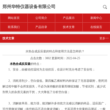
郑州华特仪器设备有限公司
网站首页
公司简介
产品展示
新闻中心
联系我们
产品目录
技术文章
在线留言
技术文章
更多>>
水热合成反应釜的特点和使用方法是怎样的？
点击次数：3002 更新时间：2022-04-25
水热合成反应釜
的特点：
1、安全，由被动控温转为主动控压，在设计时充分考虑了安全性；
2、消耗溶剂少，空白值低。聚四氟乙烯材料内杯保证了无容器吸附，密闭消
解过程中酸不会挥发损失，不必为保持酸的容量而继续加酸，节省试剂，减少试
剂带入的杂质元素的干扰，大大降低了分析空白值；
3、消解效率高，能力强，能消解许多传统方法难以消解的样品，适应面广，
可代替微波消解（有些样品不适合微波消解）。尤其适用大批量样品测试，一般