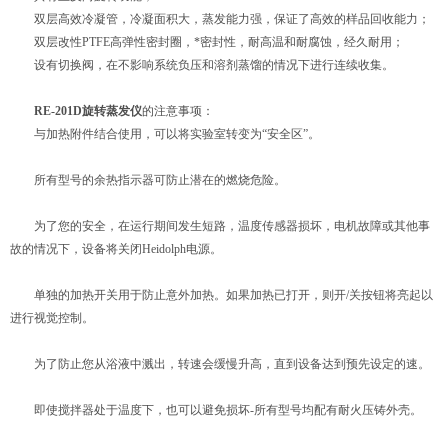
双层高效冷凝管，冷凝面积大，蒸发能力强，保证了高效的样品回收能力；
双层改性PTFE高弹性密封圈，*密封性，耐高温和耐腐蚀，经久耐用；
设有切换阀，在不影响系统负压和溶剂蒸馏的情况下进行连续收集。
RE-201D旋转蒸发仪
的注意事项：
与加热附件结合使用，可以将实验室转变为“安全区”。
所有型号的余热指示器可防止潜在的燃烧危险。
为了您的安全，在运行期间发生短路，温度传感器损坏，电机故障或其他事
故的情况下，设备将关闭Heidolph电源。
单独的加热开关用于防止意外加热。如果加热已打开，则开/关按钮将亮起以
进行视觉控制。
为了防止您从浴液中溅出，转速会缓慢升高，直到设备达到预先设定的速。
即使搅拌器处于温度下，也可以避免损坏-所有型号均配有耐火压铸外壳。