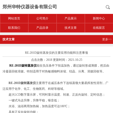
郑州华特仪器设备有限公司
网站首页
公司简介
产品展示
新闻中心
联系我们
产品目录
技术文章
在线留言
技术文章
更多>>
RE-201D旋转蒸发仪的主要应用功能和注意事项
点击次数：2618 更新时间：2021-10-25
RE-201D旋转蒸发仪
能在负压条件下恒温加热，通过旋转形成薄膜，然后由
冷凝器回收溶媒。特别适用于对热敏感物料浓缩、结晶、分离、溶媒回收等。
RE-201D旋转蒸发仪
主要用于在减压条件下连续蒸馏大量易挥发性溶剂，广
泛应用于化学、化工、生物医药、科研等领域。
超大LCD数字显示屏，可同时显示温度、转速、正反向旋转、定时信息；
一键式马达升降，升降平稳，噪音低；
水浴、油浴两用加热锅，加热温度可达180℃；
具有正反向旋转功能；