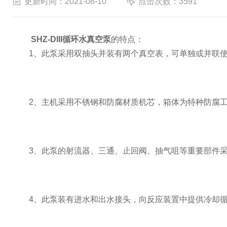
更新时间：2021-08-10
点击次数：3591
SHZ-DIII循环水真空泵
的特点：
1、此泵采用双抽头并装有两个真空表，可单独或并联
2、主机采用不锈钢和防腐材质机芯，箱体为特种防腐工
3、此泵的射流器、三通、止回阀、抽气咀等重要部件采
4、此泵装有进水和出水接头，向反应装置中提供冷却循