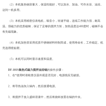
（2）本机集热锅容量大，保温性能好，可以加水、加油。可作水浴、油浴。
达到一机多用。
（3）本机采用精密仪表电机，噪音小，转速平稳，连续工作能力强，耐高
温。强磁力的优质磁钢，保证了足够的搅拌力矩，加热温度达400度时，磁钢不会
有失磁现象。
（4）本机加热管采用优质不锈钢材料特制而成，使用寿命长，工作稳定。机
壳选用喷贴塑。
（5）本机可以同时显示速度和温度。
DF-101S集热式磁力搅拌油浴锅
的操作步骤：
1、在*使用时请检查仪器外观是否完好，电源线应无破损。
2、将导热油加入锅内，然后接通电源。
3、将搅拌子放入盛杯溶液中，然后将烧杯放置在锅的中央。