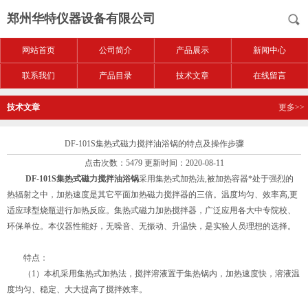
郑州华特仪器设备有限公司
网站首页
公司简介
产品展示
新闻中心
联系我们
产品目录
技术文章
在线留言
技术文章
更多>>
DF-101S集热式磁力搅拌油浴锅的特点及操作步骤
点击次数：5479 更新时间：2020-08-11
DF-101S集热式磁力搅拌油浴锅
采用集热式加热法,被加热容器*处于强烈的
热辐射之中，加热速度是其它平面加热磁力搅拌器的三倍。温度均匀、效率高,更
适应球型烧瓶进行加热反应。集热式磁力加热搅拌器，广泛应用各大中专院校、
环保单位。本仪器性能好，无噪音、无振动、升温快，是实验人员理想的选择。
特点：
（1）本机采用集热式加热法，搅拌溶液置于集热锅内，加热速度快，溶液温
度均匀、稳定、大大提高了搅拌效率。