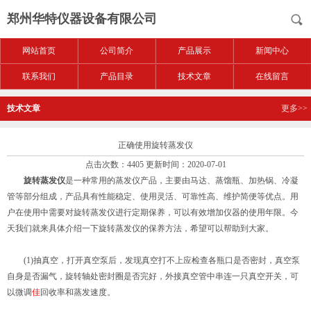
郑州华特仪器设备有限公司
网站首页
公司简介
产品展示
新闻中心
联系我们
产品目录
技术文章
在线留言
技术文章
更多>>
正确使用旋转蒸发仪
点击次数：4405 更新时间：2020-07-01
旋转蒸发仪
是一种常用的蒸发仪产品，主要由马达、蒸馏瓶、加热锅、冷凝
管等部分组成，产品具有性能稳定、使用灵活、可靠性高、维护简便等优点。用
户在使用中需要对旋转蒸发仪进行定期保养，可以有效增加仪器的使用年限。今
天我们就来具体介绍一下旋转蒸发仪的保养方法，希望可以帮助到大家。
(1)抽真空，打开真空泵后，发现真空打不上应检查各瓶口是否密封，真空泵
自身是否漏气，旋转轴处密封圈是否完好，外接真空管中串连一只真空开关，可
以微调
佳
回收率和蒸发速度。