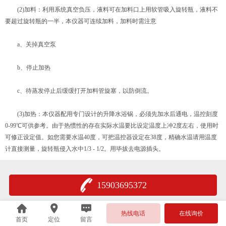
(2)加料：利用系统真空负压，液料可在加料口上用软管吸入旋转瓶，液料不
要超过旋转瓶的一半，本仪器可连续加料，加料时需注意
a、关掉真空泵
b、停止加热
c、待蒸发停止后缓缓打开加料管旋塞，以防倒流。
(3)加热：本仪器配用专门设计的升降水浴锅，必须先加水后通电，温控刻度
0-99℃可供参考。由于热惯性的存在实际水温要比设定温度上冲2度左右，使用时
可修正设定值。如您需要水温40度，可把温控器设定在38度，精确水温请用温度
计直接测量，旋转瓶侵入水中1/3 - 1/2。用毕拔去电源插头。
15903695372
热线电话
在线询价
首页
定位
留言