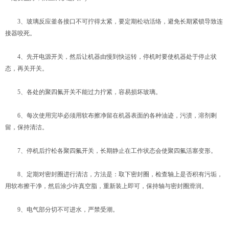
3、玻璃反应釜各接口不可拧得太紧，要定期松动活络，避免长期紧锁导致连
接器咬死。
4、先开电源开关，然后让机器由慢到快运转，停机时要使机器处于停止状
态，再关开关。
5、各处的聚四氟开关不能过力拧紧，容易损坏玻璃。
6、每次使用完毕必须用软布擦净留在机器表面的各种油迹，污渍，溶剂剩
留，保持清洁。
7、停机后拧松各聚四氟开关，长期静止在工作状态会使聚四氟活塞变形。
8、定期对密封圈进行清洁，方法是：取下密封圈，检查轴上是否积有污垢，
用软布擦干净，然后涂少许真空脂，重新装上即可，保持轴与密封圈滑润。
9、电气部分切不可进水，严禁受潮。